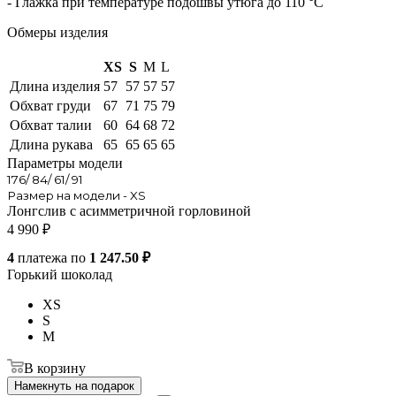
- Глажка при температуре подошвы утюга до 110 °C
Обмеры изделия
XS
S
M
L
Длина изделия
57
57
57
57
Обхват груди
67
71
75
79
Обхват талии
60
64
68
72
Длина рукава
65
65
65
65
Параметры модели
176/ 84/ 61/ 91
Размер на модели - XS
Лонгслив с асимметричной горловиной
4 990
₽
4
платежа по
1 247.50 ₽
Горький шоколад
XS
S
M
В корзину
Намекнуть на подарок