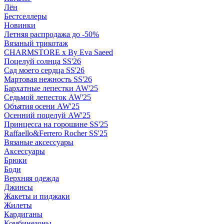
Лён
Бестселлеры
Новинки
Летняя распродажа до -50%
Вязаный трикотаж
CHARMSTORE х By Eva Saeed
Поцелуй солнца SS'26
Сад моего сердца SS'26
Мартовая нежность SS'26
Бархатные лепестки AW'25
Седьмой лепесток AW'25
Объятия осени AW'25
Осенний поцелуй AW'25
Принцесса на горошине SS'25
Raffaello&Ferrero Rocher SS'25
Вязаные аксессуары
Аксессуары
Брюки
Боди
Верхняя одежда
Джинсы
Жакеты и пиджаки
Жилеты
Кардиганы
Комбинезоны