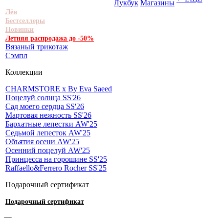
Лукбук
Магазины
Лён
Бестселлеры
Новинки
Летняя распродажа до -50%
Вязаный трикотаж
Сэмпл
Коллекции
CHARMSTORE х By Eva Saeed
Поцелуй солнца SS'26
Сад моего сердца SS'26
Мартовая нежность SS'26
Бархатные лепестки AW'25
Седьмой лепесток AW'25
Объятия осени AW'25
Осенний поцелуй AW'25
Принцесса на горошине SS'25
Raffaello&Ferrero Rocher SS'25
Подарочный сертификат
Подарочный сертификат