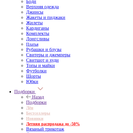
Боди
Верхняя одежда
Джинсы
Жакеты и пиджаки
Жилеты
Кардиганы
Комплекты
Лонгсливы
Платья
Рубашки и блузы
Свитеры и джемперы
Свитшот и худи
Топы и майки
Футболки
Шорты
Юбки
Подборки
Назад
Подборки
Лён
Бестселлеры
Новинки
Летняя распродажа до -50%
Вязаный трикотаж