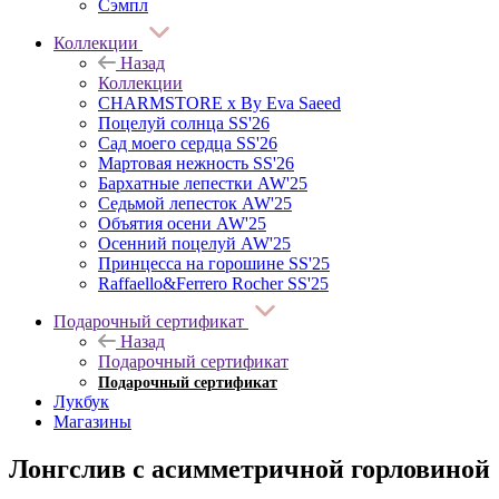
Сэмпл
Коллекции
Назад
Коллекции
CHARMSTORE х By Eva Saeed
Поцелуй солнца SS'26
Сад моего сердца SS'26
Мартовая нежность SS'26
Бархатные лепестки AW'25
Седьмой лепесток AW'25
Объятия осени AW'25
Осенний поцелуй AW'25
Принцесса на горошине SS'25
Raffaello&Ferrero Rocher SS'25
Подарочный сертификат
Назад
Подарочный сертификат
Подарочный сертификат
Лукбук
Магазины
Лонгслив с асимметричной горловиной