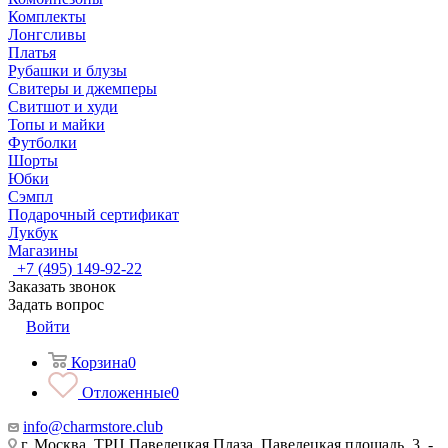
Комплекты
Лонгсливы
Платья
Рубашки и блузы
Свитеры и джемперы
Свитшот и худи
Топы и майки
Футболки
Шорты
Юбки
Сэмпл
Подарочный сертификат
Лукбук
Магазины
+7 (495) 149-92-22
Заказать звонок
Задать вопрос
Войти
Корзина
0
Отложенные
0
info@charmstore.club
г. Москва, ТРЦ Павелецкая Плаза, Павелецкая площадь, 3, -