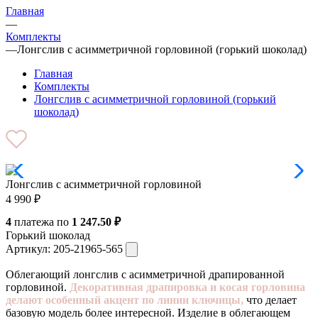
Главная
—
Комплекты
—
Лонгслив с асимметричной горловиной (горький шоколад)
Главная
Комплекты
Лонгслив с асимметричной горловиной (горький
шоколад)
Лонгслив с асимметричной горловиной
4 990
₽
4
платежа по
1 247.50 ₽
Горький шоколад
Артикул:
205-21965-565
Облегающий лонгслив с асимметричной драпированной
горловиной.
Декоративная драпировка и косая горловина
делают особенный акцент по линии ключицы,
что делает
базовую модель более интересной. Изделие в облегающем