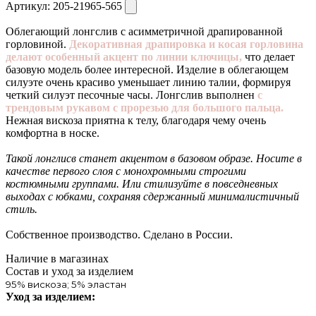
Артикул:
205-21965-565
Облегающий лонгслив с асимметричной драпированной
горловиной.
Декоративная драпировка и косая горловина
делают особенный акцент по линии ключицы,
что делает
базовую модель более интересной. Изделие в облегающем
силуэте очень красиво уменьшает линию талии, формируя
четкий силуэт песочные часы. Лонгслив выполнен
с
трендовым рукавом с прорезью для большого пальца.
Нежная вискоза приятна к телу, благодаря чему очень
комфортна в носке.
Такой лонглисв станет акцентом в базовом образе. Носите в
качестве первого слоя с монохромными строгими
костюмными группами. Или стилизуйте в повседневных
выходах с юбками, сохраняя сдержанный минималистичный
стиль.
Собственное производство. Сделано в России.
Наличие в магазинах
Состав и уход за изделием
95% вискоза; 5% эластан
Уход за изделием: