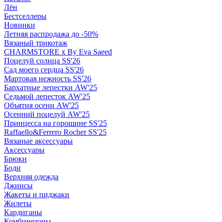
Лён
Бестселлеры
Новинки
Летняя распродажа до -50%
Вязаный трикотаж
CHARMSTORE х By Eva Saeed
Поцелуй солнца SS'26
Сад моего сердца SS'26
Мартовая нежность SS'26
Бархатные лепестки AW'25
Седьмой лепесток AW'25
Объятия осени AW'25
Осенний поцелуй AW'25
Принцесса на горошине SS'25
Raffaello&Ferrero Rocher SS'25
Вязаные аксессуары
Аксессуары
Брюки
Боди
Верхняя одежда
Джинсы
Жакеты и пиджаки
Жилеты
Кардиганы
Комбинезоны