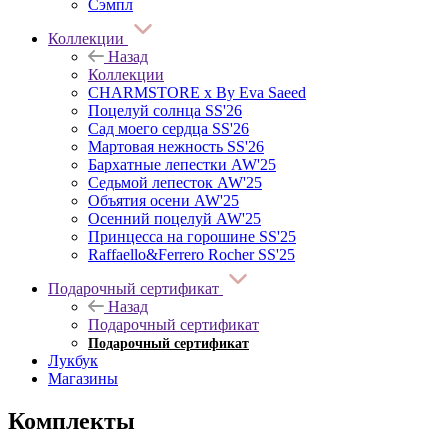
Сэмпл
Коллекции
Назад
Коллекции
CHARMSTORE х By Eva Saeed
Поцелуй солнца SS'26
Сад моего сердца SS'26
Мартовая нежность SS'26
Бархатные лепестки AW'25
Седьмой лепесток AW'25
Объятия осени AW'25
Осенний поцелуй AW'25
Принцесса на горошине SS'25
Raffaello&Ferrero Rocher SS'25
Подарочный сертификат
Назад
Подарочный сертификат
Подарочный сертификат
Лукбук
Магазины
Комплекты