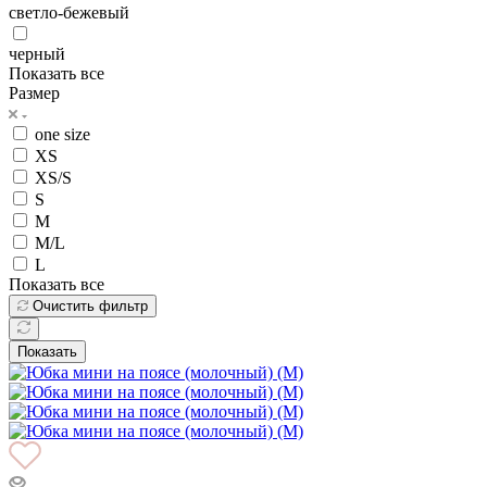
светло-бежевый
черный
Показать все
Размер
one size
XS
XS/S
S
M
M/L
L
Показать все
Очистить фильтр
Показать