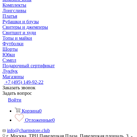
Комплекты
Лонгсливы
Платья
Рубашки и блузы
Свитеры и джемперы
Свитшот и худи
Топы и майки
Футболки
Шорты
Юбки
Сэмпл
Подарочный сертификат
Лукбук
Магазины
+7 (495) 149-92-22
Заказать звонок
Задать вопрос
Войти
Корзина
0
Отложенные
0
info@charmstore.club
г. Москва, ТРЦ Павелецкая Плаза, Павелецкая площадь, 3, -