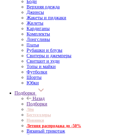
Боди
Верхняя одежда
Джинсы
Жакеты и пиджаки
Жилеты
Кардиганы
Комплекты
Лонгсливы
Платья
Рубашки и блузы
Свитеры и джемперы
Свитшот и худи
Топы и майки
Футболки
Шорты
Юбки
Подборки
Назад
Подборки
Лён
Бестселлеры
Новинки
Летняя распродажа до -50%
Вязаный трикотаж