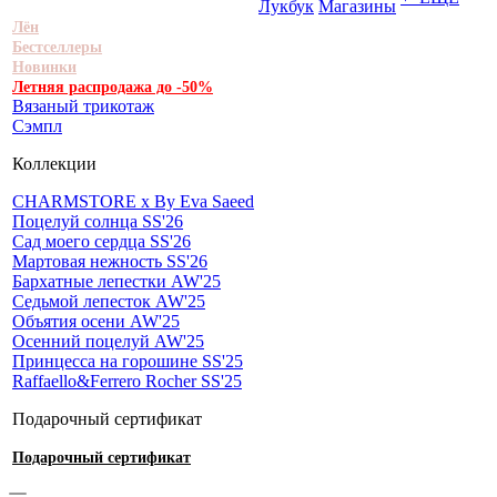
Лукбук
Магазины
Лён
Бестселлеры
Новинки
Летняя распродажа до -50%
Вязаный трикотаж
Сэмпл
Коллекции
CHARMSTORE х By Eva Saeed
Поцелуй солнца SS'26
Сад моего сердца SS'26
Мартовая нежность SS'26
Бархатные лепестки AW'25
Седьмой лепесток AW'25
Объятия осени AW'25
Осенний поцелуй AW'25
Принцесса на горошине SS'25
Raffaello&Ferrero Rocher SS'25
Подарочный сертификат
Подарочный сертификат