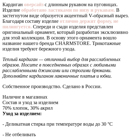
Кардиган
оверсайз
с длинным рукавом на пуговицах.
Изделие
обработано ластиками по низу и рукавам.
В
застегнутом виде образуется акцентный V-образный вырез.
Благодаря составу изделие
отлично держит форму, не
пилингуется.
Спереди и сзади изделия представлен
оригинальный орнамент, который разработан эксклюзивно
для этой коллекции. В основу этого орнамента вошло
название нашего бренда CHARMSTORE. Трикотажные
изделия требуют бережного ухода.
Теплый кардиган — отличный выбор для расслабленных
образов. Носите в повседневных образах с любимыми
расслабленными джинсами или строгими брюками.
Дополняйте кардиганом лаконичные платья и юбки.
Собственное производство. Сделано в России.
Наличие в магазинах
Состав и уход за изделием
70% хлопок, 30% акрил
Уход за изделием:
- Деликатная стирка при температуре воды до 30 °C
- Не отбеливать