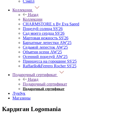
Сэмпл
Коллекции
Назад
Коллекции
CHARMSTORE х By Eva Saeed
Поцелуй солнца SS'26
Сад моего сердца SS'26
Мартовая нежность SS'26
Бархатные лепестки AW'25
Седьмой лепесток AW'25
Объятия осени AW'25
Осенний поцелуй AW'25
Принцесса на горошине SS'25
Raffaello&Ferrero Rocher SS'25
Подарочный сертификат
Назад
Подарочный сертификат
Подарочный сертификат
Лукбук
Магазины
Кардиган Logomania