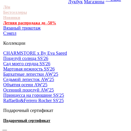
Лукбук
Магазины
Лён
Бестселлеры
Новинки
Летняя распродажа до -50%
Вязаный трикотаж
Сэмпл
Коллекции
CHARMSTORE х By Eva Saeed
Поцелуй солнца SS'26
Сад моего сердца SS'26
Мартовая нежность SS'26
Бархатные лепестки AW'25
Седьмой лепесток AW'25
Объятия осени AW'25
Осенний поцелуй AW'25
Принцесса на горошине SS'25
Raffaello&Ferrero Rocher SS'25
Подарочный сертификат
Подарочный сертификат