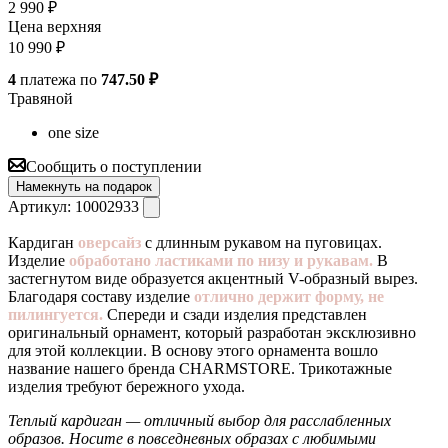
2 990
₽
Цена верхняя
10 990
₽
4
платежа по
747.50 ₽
Травяной
one size
Сообщить о поступлении
Намекнуть на подарок
Артикул:
10002933
Кардиган
оверсайз
с длинным рукавом на пуговицах.
Изделие
обработано ластиками по низу и рукавам.
В
застегнутом виде образуется акцентный V-образный вырез.
Благодаря составу изделие
отлично держит форму, не
пилингуется.
Спереди и сзади изделия представлен
оригинальный орнамент, который разработан эксклюзивно
для этой коллекции. В основу этого орнамента вошло
название нашего бренда CHARMSTORE. Трикотажные
изделия требуют бережного ухода.
Теплый кардиган — отличный выбор для расслабленных
образов. Носите в повседневных образах с любимыми