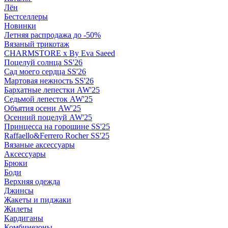
Лён
Бестселлеры
Новинки
Летняя распродажа до -50%
Вязаный трикотаж
CHARMSTORE х By Eva Saeed
Поцелуй солнца SS'26
Сад моего сердца SS'26
Мартовая нежность SS'26
Бархатные лепестки AW'25
Седьмой лепесток AW'25
Объятия осени AW'25
Осенний поцелуй AW'25
Принцесса на горошине SS'25
Raffaello&Ferrero Rocher SS'25
Вязаные аксессуары
Аксессуары
Брюки
Боди
Верхняя одежда
Джинсы
Жакеты и пиджаки
Жилеты
Кардиганы
Комбинезоны