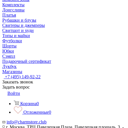
Комплекты
Лонгсливы
Платья
Рубашки и блузы
Свитеры и джемперы
Свитшот и худи
Топы и майки
Футболки
Шорты
Юбки
Сэмпл
Подарочный сертификат
Лукбук
Магазины
+7 (495) 149-92-22
Заказать звонок
Задать вопрос
Войти
Корзина
0
Отложенные
0
info@charmstore.club
г. Москва, ТРЦ Павелецкая Плаза, Павелецкая площадь, 3, -