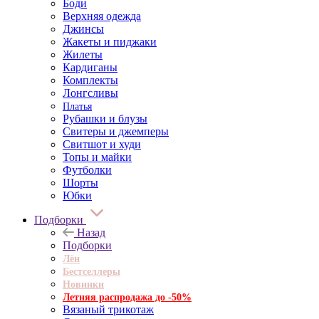
Боди
Верхняя одежда
Джинсы
Жакеты и пиджаки
Жилеты
Кардиганы
Комплекты
Лонгсливы
Платья
Рубашки и блузы
Свитеры и джемперы
Свитшот и худи
Топы и майки
Футболки
Шорты
Юбки
Подборки
Назад
Подборки
Лён
Бестселлеры
Новинки
Летняя распродажа до -50%
Вязаный трикотаж