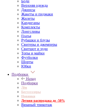
Боди
Верхняя одежда
Джинсы
Жакеты и пиджаки
Жилеты
Кардиганы
Комплекты
Лонгсливы
Платья
Рубашки и блузы
Свитеры и джемперы
Свитшот и худи
Топы и майки
Футболки
Шорты
Юбки
Подборки
Назад
Подборки
Лён
Бестселлеры
Новинки
Летняя распродажа до -50%
Вязаный трикотаж