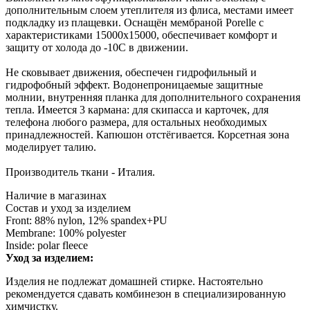
дополнительным слоем утеплителя из флиса, местами имеет
подкладку из плащевки. Оснащён мембраной Porelle с
характеристиками 15000х15000, обеспечивает комфорт и
защиту от холода до -10С в движении.
Не сковывает движения, обеспечен гидрофильный и
гидрофобный эффект. Водонепроницаемые защитные
молнии, внутренняя планка для дополнительного сохранения
тепла. Имеется 3 кармана: для скипасса и карточек, для
телефона любого размера, для остальных необходимых
принадлежностей. Капюшон отстёгивается. Корсетная зона
моделирует талию.
Производитель ткани - Италия.
Наличие в магазинах
Состав и уход за изделием
Front: 88% nylon, 12% spandex+PU
Membrane: 100% polyester
Inside: polar fleece
Уход за изделием:
Изделия не подлежат домашней стирке. Настоятельно
рекомендуется сдавать комбинезон в специализированную
химчистку.