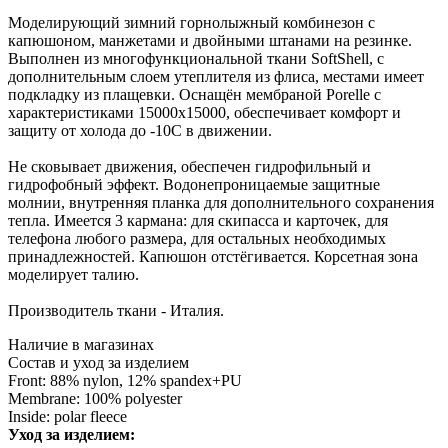
Моделирующий зимний горнолыжный комбинезон с
капюшоном, манжетами и двойными штанами на резинке.
Выполнен из многофункциональной ткани SoftShell, с
дополнительным слоем утеплителя из флиса, местами имеет
подкладку из плащевки. Оснащён мембраной Porelle с
характеристиками 15000х15000, обеспечивает комфорт и
защиту от холода до -10С в движении.
Не сковывает движения, обеспечен гидрофильный и
гидрофобный эффект. Водонепроницаемые защитные
молнии, внутренняя планка для дополнительного сохранения
тепла. Имеется 3 кармана: для скипасса и карточек, для
телефона любого размера, для остальных необходимых
принадлежностей. Капюшон отстёгивается. Корсетная зона
моделирует талию.
Производитель ткани - Италия.
Наличие в магазинах
Состав и уход за изделием
Front: 88% nylon, 12% spandex+PU
Membrane: 100% polyester
Inside: polar fleece
Уход за изделием: