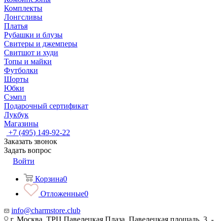
Комплекты
Лонгсливы
Платья
Рубашки и блузы
Свитеры и джемперы
Свитшот и худи
Топы и майки
Футболки
Шорты
Юбки
Сэмпл
Подарочный сертификат
Лукбук
Магазины
+7 (495) 149-92-22
Заказать звонок
Задать вопрос
Войти
Корзина
0
Отложенные
0
info@charmstore.club
г. Москва, ТРЦ Павелецкая Плаза, Павелецкая площадь, 3, -