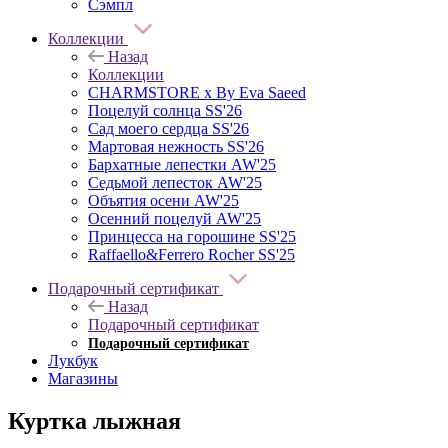
Сэмпл
Коллекции
Назад
Коллекции
CHARMSTORE х By Eva Saeed
Поцелуй солнца SS'26
Сад моего сердца SS'26
Мартовая нежность SS'26
Бархатные лепестки AW'25
Седьмой лепесток AW'25
Объятия осени AW'25
Осенний поцелуй AW'25
Принцесса на горошине SS'25
Raffaello&Ferrero Rocher SS'25
Подарочный сертификат
Назад
Подарочный сертификат
Подарочный сертификат
Лукбук
Магазины
Куртка лыжная