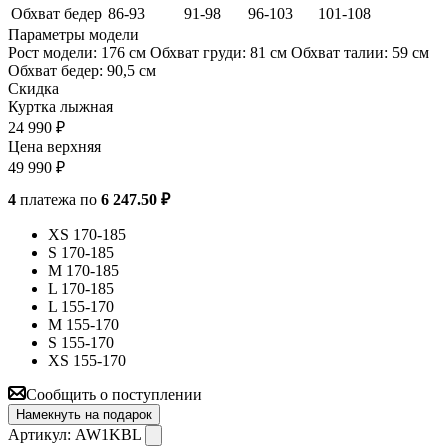
Обхват бедер
86-93
91-98
96-103
101-108
Параметры модели
Рост модели: 176 см Обхват груди: 81 см Обхват талии: 59 см
Обхват бедер: 90,5 см
Скидка
Куртка лыжная
24 990
₽
Цена верхняя
49 990
₽
4
платежа по
6 247.50 ₽
XS 170-185
S 170-185
M 170-185
L 170-185
L 155-170
M 155-170
S 155-170
XS 155-170
Сообщить о поступлении
Намекнуть на подарок
Артикул:
AW1KBL