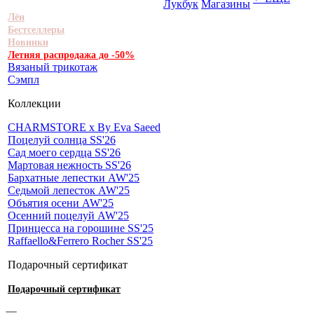
Лукбук
Магазины
Лён
Бестселлеры
Новинки
Летняя распродажа до -50%
Вязаный трикотаж
Сэмпл
Коллекции
CHARMSTORE х By Eva Saeed
Поцелуй солнца SS'26
Сад моего сердца SS'26
Мартовая нежность SS'26
Бархатные лепестки AW'25
Седьмой лепесток AW'25
Объятия осени AW'25
Осенний поцелуй AW'25
Принцесса на горошине SS'25
Raffaello&Ferrero Rocher SS'25
Подарочный сертификат
Подарочный сертификат