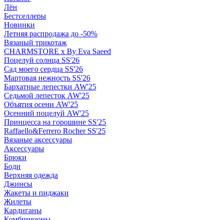
Лён
Бестселлеры
Новинки
Летняя распродажа до -50%
Вязаный трикотаж
CHARMSTORE х By Eva Saeed
Поцелуй солнца SS'26
Сад моего сердца SS'26
Мартовая нежность SS'26
Бархатные лепестки AW'25
Седьмой лепесток AW'25
Объятия осени AW'25
Осенний поцелуй AW'25
Принцесса на горошине SS'25
Raffaello&Ferrero Rocher SS'25
Вязаные аксессуары
Аксессуары
Брюки
Боди
Верхняя одежда
Джинсы
Жакеты и пиджаки
Жилеты
Кардиганы
Комбинезоны