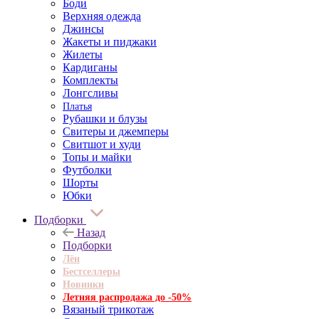
Боди
Верхняя одежда
Джинсы
Жакеты и пиджаки
Жилеты
Кардиганы
Комплекты
Лонгсливы
Платья
Рубашки и блузы
Свитеры и джемперы
Свитшот и худи
Топы и майки
Футболки
Шорты
Юбки
Подборки
Назад
Подборки
Лён
Бестселлеры
Новинки
Летняя распродажа до -50%
Вязаный трикотаж