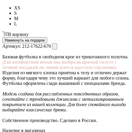
XS
S
M
L
В корзину
Намекнуть на подарок
Артикул:
212-17622-670
Базовая футболка в свободном крое из трикотажного полотна.
Для комфортной носки мы выбрали прямой силуэт с
точной посадкой по линии плеч и круглую горловину.
Изделия из мягкого хлопка приятны к телу и отлично держат
форму, благодаря чему это лучший вариант для любого сезона.
Футболка оформлена сзади вышивкой с инициалами бренда.
Модель создана для расслабленных повседневных образов,
сочетайте с трендовыми джинсами с металлизированным
покрытием из нашей коллекции. Для более спокойного выхода
выбирайте классические брюки.
Собственное производство. Сделано в России.
Наличие в магазинах