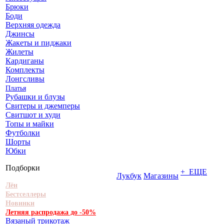
Брюки
Боди
Верхняя одежда
Джинсы
Жакеты и пиджаки
Жилеты
Кардиганы
Комплекты
Лонгсливы
Платья
Рубашки и блузы
Свитеры и джемперы
Свитшот и худи
Топы и майки
Футболки
Шорты
Юбки
Подборки
+ ЕЩЕ
Лукбук
Магазины
Лён
Бестселлеры
Новинки
Летняя распродажа до -50%
Вязаный трикотаж