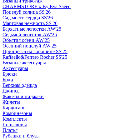
Вязаный трикотаж
CHARMSTORE х By Eva Saeed
Поцелуй солнца SS'26
Сад моего сердца SS'26
Мартовая нежность SS'26
Бархатные лепестки AW'25
Седьмой лепесток AW'25
Объятия осени AW'25
Осенний поцелуй AW'25
Принцесса на горошине SS'25
Raffaello&Ferrero Rocher SS'25
Вязаные аксессуары
Аксессуары
Брюки
Боди
Верхняя одежда
Джинсы
Жакеты и пиджаки
Жилеты
Кардиганы
Комбинезоны
Комплекты
Лонгсливы
Платья
Рубашки и блузы