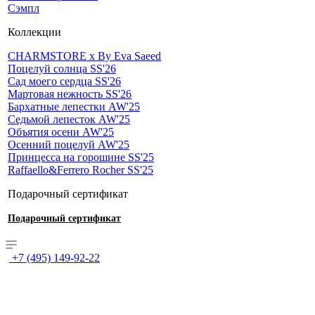
Сэмпл
Коллекции
CHARMSTORE х By Eva Saeed
Поцелуй солнца SS'26
Сад моего сердца SS'26
Мартовая нежность SS'26
Бархатные лепестки AW'25
Седьмой лепесток AW'25
Объятия осени AW'25
Осенний поцелуй AW'25
Принцесса на горошине SS'25
Raffaello&Ferrero Rocher SS'25
Подарочный сертификат
Подарочный сертификат
+7 (495) 149-92-22