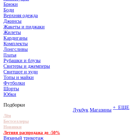
Брюки
Боди
Верхняя одежда
Джинсы
Жакеты и пиджаки
Жилеты
Кардиганы
Комплекты
Лонгсливы
Платья
Рубашки и блузы
Свитеры и джемперы
Свитшот и худи
Топы и майки
Футболки
Шорты
Юбки
Подборки
+ ЕЩЕ
Лукбук
Магазины
Лён
Бестселлеры
Новинки
Летняя распродажа до -50%
Вязаный трикотаж