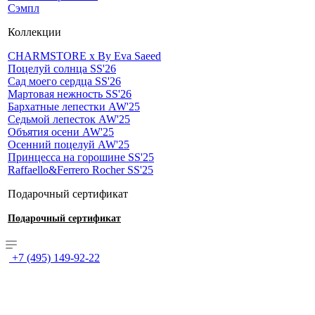
Сэмпл
Коллекции
CHARMSTORE х By Eva Saeed
Поцелуй солнца SS'26
Сад моего сердца SS'26
Мартовая нежность SS'26
Бархатные лепестки AW'25
Седьмой лепесток AW'25
Объятия осени AW'25
Осенний поцелуй AW'25
Принцесса на горошине SS'25
Raffaello&Ferrero Rocher SS'25
Подарочный сертификат
Подарочный сертификат
+7 (495) 149-92-22