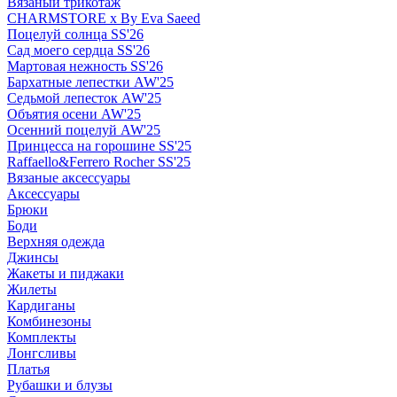
Вязаный трикотаж
CHARMSTORE х By Eva Saeed
Поцелуй солнца SS'26
Сад моего сердца SS'26
Мартовая нежность SS'26
Бархатные лепестки AW'25
Седьмой лепесток AW'25
Объятия осени AW'25
Осенний поцелуй AW'25
Принцесса на горошине SS'25
Raffaello&Ferrero Rocher SS'25
Вязаные аксессуары
Аксессуары
Брюки
Боди
Верхняя одежда
Джинсы
Жакеты и пиджаки
Жилеты
Кардиганы
Комбинезоны
Комплекты
Лонгсливы
Платья
Рубашки и блузы