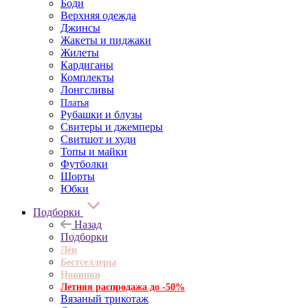
Боди
Верхняя одежда
Джинсы
Жакеты и пиджаки
Жилеты
Кардиганы
Комплекты
Лонгсливы
Платья
Рубашки и блузы
Свитеры и джемперы
Свитшот и худи
Топы и майки
Футболки
Шорты
Юбки
Подборки
Назад
Подборки
Лён
Бестселлеры
Новинки
Летняя распродажа до -50%
Вязаный трикотаж