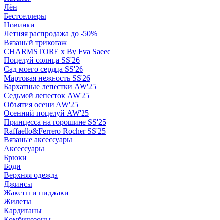
Лён
Бестселлеры
Новинки
Летняя распродажа до -50%
Вязаный трикотаж
CHARMSTORE х By Eva Saeed
Поцелуй солнца SS'26
Сад моего сердца SS'26
Мартовая нежность SS'26
Бархатные лепестки AW'25
Седьмой лепесток AW'25
Объятия осени AW'25
Осенний поцелуй AW'25
Принцесса на горошине SS'25
Raffaello&Ferrero Rocher SS'25
Вязаные аксессуары
Аксессуары
Брюки
Боди
Верхняя одежда
Джинсы
Жакеты и пиджаки
Жилеты
Кардиганы
Комбинезоны