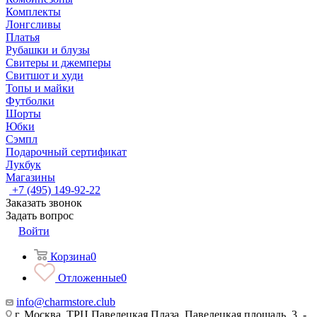
Комплекты
Лонгсливы
Платья
Рубашки и блузы
Свитеры и джемперы
Свитшот и худи
Топы и майки
Футболки
Шорты
Юбки
Сэмпл
Подарочный сертификат
Лукбук
Магазины
+7 (495) 149-92-22
Заказать звонок
Задать вопрос
Войти
Корзина
0
Отложенные
0
info@charmstore.club
г. Москва, ТРЦ Павелецкая Плаза, Павелецкая площадь, 3, -