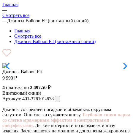
Главная
—
Смотреть все
—
Джинсы Balloon Fit (винтажный синий)
Главная
Смотреть все
Джинсы Balloon Fit (винтажный синий)
Джинсы Balloon Fit
9 990
₽
4
платежа по
2 497.50 ₽
Винтажный синий
Артикул:
401-376101-678
Джинсы со средней посадкой и объемным, округлым
силуэтом. Они слегка сужаются книзу.
Глубокая синяя варка
со слегка мраморным эффектом и контрастными
спецэфектами.
Легкие потертости по карманам и низу
изделия. Застегиваются на молнию и дополнены жакроном из