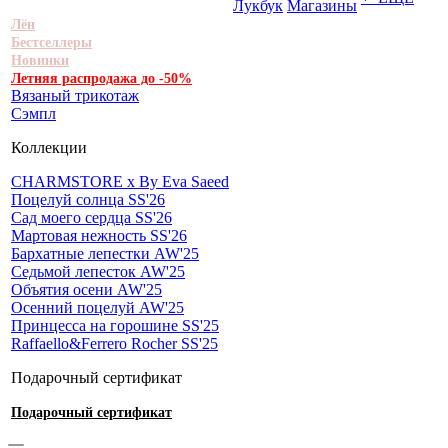
Лукбук
Магазины
Лён
Бестселлеры
Новинки
Летняя распродажа до -50%
Вязаный трикотаж
Сэмпл
Коллекции
CHARMSTORE х By Eva Saeed
Поцелуй солнца SS'26
Сад моего сердца SS'26
Мартовая нежность SS'26
Бархатные лепестки AW'25
Седьмой лепесток AW'25
Объятия осени AW'25
Осенний поцелуй AW'25
Принцесса на горошине SS'25
Raffaello&Ferrero Rocher SS'25
Подарочный сертификат
Подарочный сертификат