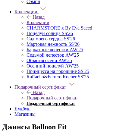
Сэмпл
Коллекции
Назад
Коллекции
CHARMSTORE х By Eva Saeed
Поцелуй солнца SS'26
Сад моего сердца SS'26
Мартовая нежность SS'26
Бархатные лепестки AW'25
Седьмой лепесток AW'25
Объятия осени AW'25
Осенний поцелуй AW'25
Принцесса на горошине SS'25
Raffaello&Ferrero Rocher SS'25
Подарочный сертификат
Назад
Подарочный сертификат
Подарочный сертификат
Лукбук
Магазины
Джинсы Balloon Fit