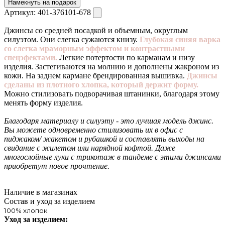
Намекнуть на подарок
Артикул:
401-376101-678
Джинсы со средней посадкой и объемным, округлым
силуэтом. Они слегка сужаются книзу.
Глубокая синяя варка
со слегка мраморным эффектом и контрастными
спецэфектами.
Легкие потертости по карманам и низу
изделия. Застегиваются на молнию и дополнены жакроном из
кожи. На заднем кармане брендированная вышивка.
Джинсы
сделаны из плотного хлопка, который держит форму.
Можно стилизовать подворачивая штанинки, благодаря этому
менять форму изделия.
Благодаря материалу и силуэту - это лучшая модель джинс.
Вы можете одновременно стилизовать их в офис с
пиджаком/ жакетом и рубашкой и составлять выходы на
свидание с жилетом или нарядной кофтой. Даже
многослойные луки с трикотаж в тандеме с этими джинсами
приобретут новое прочтение.
Наличие в магазинах
Состав и уход за изделием
100% хлопок
Уход за изделием: