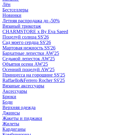
Лён
Бестселлеры
Новинки
Летняя распродажа до -50%
Вязаный трикотаж
CHARMSTORE х By Eva Saeed
Поцелуй солнца SS'26
Сад моего сердца SS'26
Мартовая нежность SS'26
Бархатные лепестки AW'25
Седьмой лепесток AW'25
Объятия осени AW'25
Осенний поцелуй AW'25
Принцесса на горошине SS'25
Raffaello&Ferrero Rocher SS'25
Вязаные аксессуары
Аксессуары
Брюки
Боди
Верхняя одежда
Джинсы
Жакеты и пиджаки
Жилеты
Кардиганы
Комбинезоны