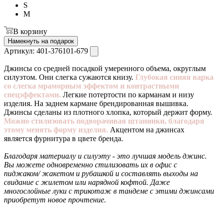
S
M
В корзину
Намекнуть на подарок
Артикул:
401-376101-679
Джинсы со средней посадкой умеренного объема, округлым
силуэтом. Они слегка сужаются книзу.
Глубокая синяя варка
со слегка мраморным эффектом и контрастными
спецэффектами.
Легкие потертости по карманам и низу
изделия. На заднем кармане брендированная вышивка.
Джинсы сделаны из плотного хлопка, который держит форму.
Можно стилизовать подворачивая штанинки, благодаря
этому менять форму изделия.
Акцентом на джинсах
является фурнитура в цвете бренда.
Благодаря материалу и силуэту - это лучшая модель джинс.
Вы можете одновременно стилизовать их в офис с
пиджаком/ жакетом и рубашкой и составлять выходы на
свидание с жилетом или нарядной кофтой. Даже
многослойные луки с трикотаж в тандеме с этими джинсами
приобретут новое прочтение.