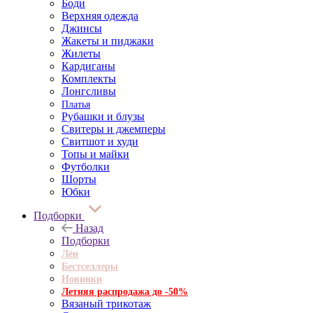
Боди
Верхняя одежда
Джинсы
Жакеты и пиджаки
Жилеты
Кардиганы
Комплекты
Лонгсливы
Платья
Рубашки и блузы
Свитеры и джемперы
Свитшот и худи
Топы и майки
Футболки
Шорты
Юбки
Подборки
Назад
Подборки
Лён
Бестселлеры
Новинки
Летняя распродажа до -50%
Вязаный трикотаж