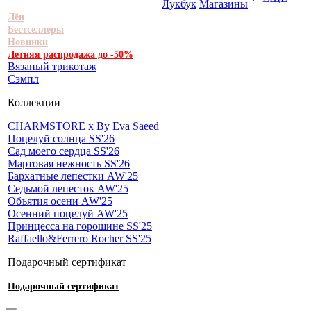
Лукбук
Магазины
Лён
Бестселлеры
Новинки
Летняя распродажа до -50%
Вязаный трикотаж
Сэмпл
Коллекции
CHARMSTORE х By Eva Saeed
Поцелуй солнца SS'26
Сад моего сердца SS'26
Мартовая нежность SS'26
Бархатные лепестки AW'25
Седьмой лепесток AW'25
Объятия осени AW'25
Осенний поцелуй AW'25
Принцесса на горошине SS'25
Raffaello&Ferrero Rocher SS'25
Подарочный сертификат
Подарочный сертификат