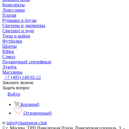
Комплекты
Лонгсливы
Платья
Рубашки и блузы
Свитеры и джемперы
Свитшот и худи
Топы и майки
Футболки
Шорты
Юбки
Сэмпл
Подарочный сертификат
Лукбук
Магазины
+7 (495) 149-92-22
Заказать звонок
Задать вопрос
Войти
Корзина
0
Отложенные
0
info@charmstore.club
г. Москва, ТРЦ Павелецкая Плаза, Павелецкая площадь, 3, -