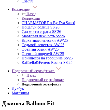
Сэмпл
Коллекции
Назад
Коллекции
CHARMSTORE х By Eva Saeed
Поцелуй солнца SS'26
Сад моего сердца SS'26
Мартовая нежность SS'26
Бархатные лепестки AW'25
Седьмой лепесток AW'25
Объятия осени AW'25
Осенний поцелуй AW'25
Принцесса на горошине SS'25
Raffaello&Ferrero Rocher SS'25
Подарочный сертификат
Назад
Подарочный сертификат
Подарочный сертификат
Лукбук
Магазины
Джинсы Balloon Fit