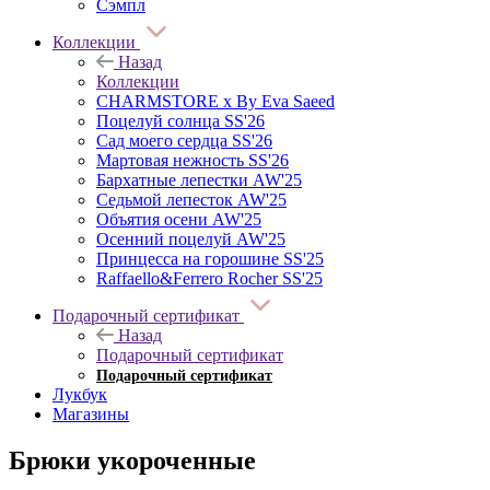
Сэмпл
Коллекции
Назад
Коллекции
CHARMSTORE х By Eva Saeed
Поцелуй солнца SS'26
Сад моего сердца SS'26
Мартовая нежность SS'26
Бархатные лепестки AW'25
Седьмой лепесток AW'25
Объятия осени AW'25
Осенний поцелуй AW'25
Принцесса на горошине SS'25
Raffaello&Ferrero Rocher SS'25
Подарочный сертификат
Назад
Подарочный сертификат
Подарочный сертификат
Лукбук
Магазины
Брюки укороченные