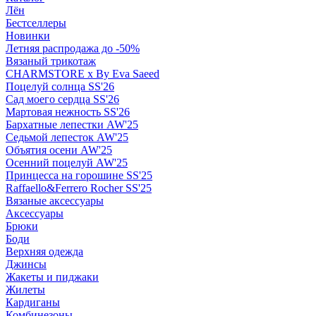
Лён
Бестселлеры
Новинки
Летняя распродажа до -50%
Вязаный трикотаж
CHARMSTORE х By Eva Saeed
Поцелуй солнца SS'26
Сад моего сердца SS'26
Мартовая нежность SS'26
Бархатные лепестки AW'25
Седьмой лепесток AW'25
Объятия осени AW'25
Осенний поцелуй AW'25
Принцесса на горошине SS'25
Raffaello&Ferrero Rocher SS'25
Вязаные аксессуары
Аксессуары
Брюки
Боди
Верхняя одежда
Джинсы
Жакеты и пиджаки
Жилеты
Кардиганы
Комбинезоны