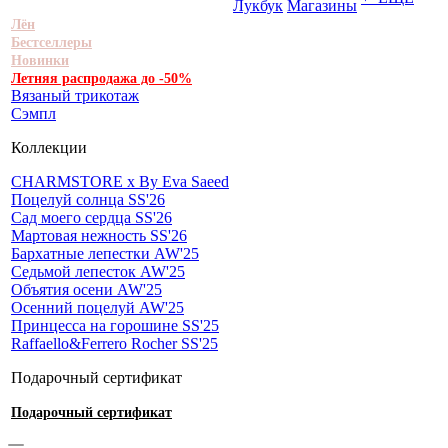
Лукбук
Магазины
Лён
Бестселлеры
Новинки
Летняя распродажа до -50%
Вязаный трикотаж
Сэмпл
Коллекции
CHARMSTORE х By Eva Saeed
Поцелуй солнца SS'26
Сад моего сердца SS'26
Мартовая нежность SS'26
Бархатные лепестки AW'25
Седьмой лепесток AW'25
Объятия осени AW'25
Осенний поцелуй AW'25
Принцесса на горошине SS'25
Raffaello&Ferrero Rocher SS'25
Подарочный сертификат
Подарочный сертификат