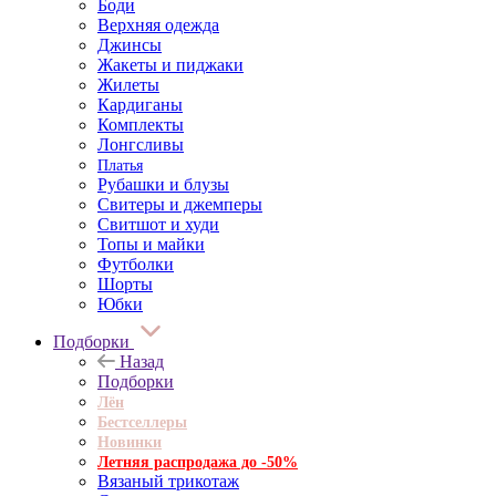
Боди
Верхняя одежда
Джинсы
Жакеты и пиджаки
Жилеты
Кардиганы
Комплекты
Лонгсливы
Платья
Рубашки и блузы
Свитеры и джемперы
Свитшот и худи
Топы и майки
Футболки
Шорты
Юбки
Подборки
Назад
Подборки
Лён
Бестселлеры
Новинки
Летняя распродажа до -50%
Вязаный трикотаж