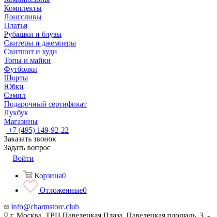
Комплекты
Лонгсливы
Платья
Рубашки и блузы
Свитеры и джемперы
Свитшот и худи
Топы и майки
Футболки
Шорты
Юбки
Сэмпл
Подарочный сертификат
Лукбук
Магазины
+7 (495) 149-92-22
Заказать звонок
Задать вопрос
Войти
Корзина
0
Отложенные
0
info@charmstore.club
г. Москва, ТРЦ Павелецкая Плаза, Павелецкая площадь, 3, -