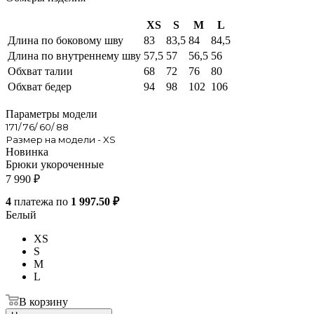
XS
S
M
L
Длина по боковому шву
83
83,5
84
84,5
Длина по внутреннему шву
57,5
57
56,5
56
Обхват талии
68
72
76
80
Обхват бедер
94
98
102
106
Параметры модели
171/ 76/ 60/ 88
Размер на модели - XS
Новинка
Брюки укороченные
7 990
₽
4
платежа по
1 997.50 ₽
Белый
XS
S
M
L
В корзину