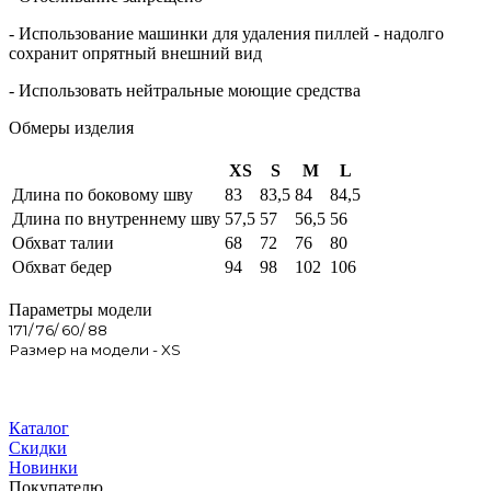
- Использование машинки для удаления пиллей - надолго
сохранит опрятный внешний вид
- Использовать нейтральные моющие средства
Обмеры изделия
XS
S
M
L
Длина по боковому шву
83
83,5
84
84,5
Длина по внутреннему шву
57,5
57
56,5
56
Обхват талии
68
72
76
80
Обхват бедер
94
98
102
106
Параметры модели
171/ 76/ 60/ 88
Размер на модели - XS
Каталог
Скидки
Новинки
Покупателю