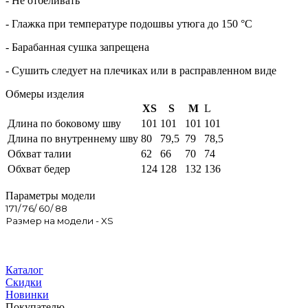
- Не отбеливать
- Глажка при температуре подошвы утюга до 150 °C
- Барабанная сушка запрещена
- Сушить следует на плечиках или в расправленном виде
Обмеры изделия
XS
S
M
L
Длина по боковому шву
101
101
101
101
Длина по внутреннему шву
80
79,5
79
78,5
Обхват талии
62
66
70
74
Обхват бедер
124
128
132
136
Параметры модели
171/ 76/ 60/ 88
Размер на модели - XS
Каталог
Скидки
Новинки
Покупателю