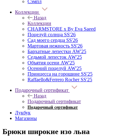
Сэмпл
Коллекции
Назад
Коллекции
CHARMSTORE х By Eva Saeed
Поцелуй солнца SS'26
Сад моего сердца SS'26
Мартовая нежность SS'26
Бархатные лепестки AW'25
Седьмой лепесток AW'25
Объятия осени AW'25
Осенний поцелуй AW'25
Принцесса на горошине SS'25
Raffaello&Ferrero Rocher SS'25
Подарочный сертификат
Назад
Подарочный сертификат
Подарочный сертификат
Лукбук
Магазины
Брюки широкие изо льна