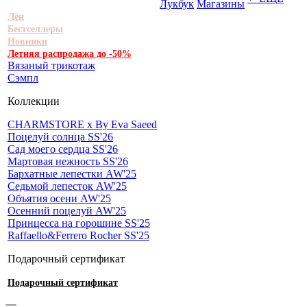
Лукбук
Магазины
Лён
Бестселлеры
Новинки
Летняя распродажа до -50%
Вязаный трикотаж
Сэмпл
Коллекции
CHARMSTORE х By Eva Saeed
Поцелуй солнца SS'26
Сад моего сердца SS'26
Мартовая нежность SS'26
Бархатные лепестки AW'25
Седьмой лепесток AW'25
Объятия осени AW'25
Осенний поцелуй AW'25
Принцесса на горошине SS'25
Raffaello&Ferrero Rocher SS'25
Подарочный сертификат
Подарочный сертификат