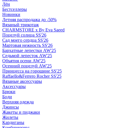
Лён
Бестселлеры
Новинки
Летняя распродажа до -50%
Вязаный трикотаж
CHARMSTORE х By Eva Saeed
Поцелуй солнца SS'26
Сад моего сердца SS'26
Мартовая нежность SS'26
Бархатные лепестки AW'25
Седьмой лепесток AW'25
Объятия осени AW'25
Осенний поцелуй AW'25
Принцесса на горошине SS'25
Raffaello&Ferrero Rocher SS'25
Вязаные аксессуары
Аксессуары
Брюки
Боди
Верхняя одежда
Джинсы
Жакеты и пиджаки
Жилеты
Кардиганы
Комбинезоны