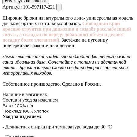
Намекнуть на подарок
Артикул:
101-597117-221
Широкие брюки из натурального льна- универсальная модель
для комфортных и стильных образов.
Свободный крой
красиво струится при движении и создаёт расслабленный
силуэт, а складки по переду добавляют объём и делают
посадку более элегантной.
Застёжка на пуговицу
подчёркивает лаконичный дизайн.
Лёгкая льняная ткань идеально подходит для тёплого сезона,
ваша идеальная база. Сочетайте с топами из идентичной
ткани. Брюки изо льна словно созданы для расслабленных и
неторопливых выходов.
Собственное производство. Сделано в России.
Наличие в магазинах
Состав и уход за изделием
Верх: 100% лён
Подклад: 100% хлопок
Уход за изделием:
- Деликатная стирка при температуре воды до 30 °C