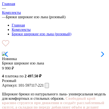
Главная
—
Комплекты
—
Брюки широкие изо льна (розовый)
Главная
Комплекты
Брюки широкие изо льна (розовый)
Новинка
Брюки широкие изо льна
9 990
₽
4
платежа по
2 497.50 ₽
Розовый
Артикул:
101-597117-221
Широкие брюки из натурального льна- универсальная модель
для комфортных и стильных образов.
Свободный крой
красиво струится при движении и создаёт расслабленный
силуэт, а складки по переду добавляют объём и делают