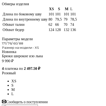
Обмеры изделия
XS
S
M
L
Длина по боковому шву
101
101
101
101
Длина по внутреннему шву
80
79,5
79
78,5
Обхват талии
62
66
70
74
Обхват бедер
124
128
132
136
Параметры модели
171/ 76/ 60/ 88
Размер на модели - XS
Новинка
Брюки широкие изо льна
9 990
₽
4
платежа по
2 497.50 ₽
Розовый
XS
S
M
L
Сообщить о поступлении