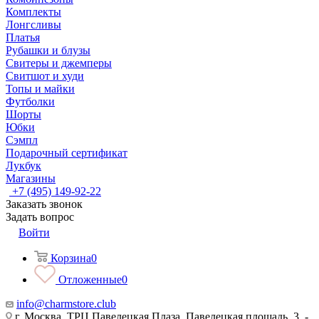
Комплекты
Лонгсливы
Платья
Рубашки и блузы
Свитеры и джемперы
Свитшот и худи
Топы и майки
Футболки
Шорты
Юбки
Сэмпл
Подарочный сертификат
Лукбук
Магазины
+7 (495) 149-92-22
Заказать звонок
Задать вопрос
Войти
Корзина
0
Отложенные
0
info@charmstore.club
г. Москва, ТРЦ Павелецкая Плаза, Павелецкая площадь, 3, -