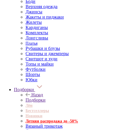
Боди
Верхняя одежда
Джинсы
Жакеты и пиджаки
Жилеты
Кардиганы
Комплекты
Лонгсливы
Платья
Рубашки и блузы
Свитеры и джемперы
Свитшот и худи
Топы и майки
Футболки
Шорты
Юбки
Подборки
Назад
Подборки
Лён
Бестселлеры
Новинки
Летняя распродажа до -50%
Вязаный трикотаж