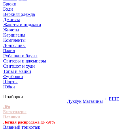
Брюки
Боди
Верхняя одежда
Джинсы
Жакеты и пиджаки
Жилеты
Кардиганы
Комплекты
Лонгсливы
Платья
Рубашки и блузы
Свитеры и джемперы
Свитшот и худи
Топы и майки
Футболки
Шорты
Юбки
Подборки
+ ЕЩЕ
Лукбук
Магазины
Лён
Бестселлеры
Новинки
Летняя распродажа до -50%
Вязаный трикотаж