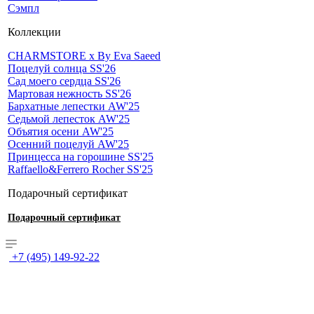
Сэмпл
Коллекции
CHARMSTORE х By Eva Saeed
Поцелуй солнца SS'26
Сад моего сердца SS'26
Мартовая нежность SS'26
Бархатные лепестки AW'25
Седьмой лепесток AW'25
Объятия осени AW'25
Осенний поцелуй AW'25
Принцесса на горошине SS'25
Raffaello&Ferrero Rocher SS'25
Подарочный сертификат
Подарочный сертификат
+7 (495) 149-92-22