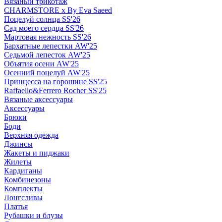
Вязаный трикотаж
CHARMSTORE х By Eva Saeed
Поцелуй солнца SS'26
Сад моего сердца SS'26
Мартовая нежность SS'26
Бархатные лепестки AW'25
Седьмой лепесток AW'25
Объятия осени AW'25
Осенний поцелуй AW'25
Принцесса на горошине SS'25
Raffaello&Ferrero Rocher SS'25
Вязаные аксессуары
Аксессуары
Брюки
Боди
Верхняя одежда
Джинсы
Жакеты и пиджаки
Жилеты
Кардиганы
Комбинезоны
Комплекты
Лонгсливы
Платья
Рубашки и блузы