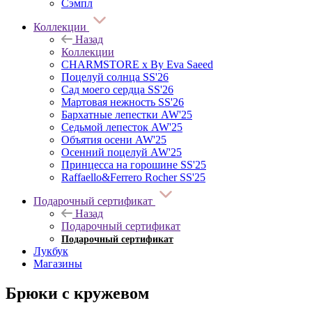
Сэмпл
Коллекции
Назад
Коллекции
CHARMSTORE х By Eva Saeed
Поцелуй солнца SS'26
Сад моего сердца SS'26
Мартовая нежность SS'26
Бархатные лепестки AW'25
Седьмой лепесток AW'25
Объятия осени AW'25
Осенний поцелуй AW'25
Принцесса на горошине SS'25
Raffaello&Ferrero Rocher SS'25
Подарочный сертификат
Назад
Подарочный сертификат
Подарочный сертификат
Лукбук
Магазины
Брюки с кружевом