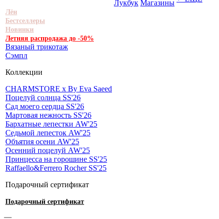
Лукбук
Магазины
Лён
Бестселлеры
Новинки
Летняя распродажа до -50%
Вязаный трикотаж
Сэмпл
Коллекции
CHARMSTORE х By Eva Saeed
Поцелуй солнца SS'26
Сад моего сердца SS'26
Мартовая нежность SS'26
Бархатные лепестки AW'25
Седьмой лепесток AW'25
Объятия осени AW'25
Осенний поцелуй AW'25
Принцесса на горошине SS'25
Raffaello&Ferrero Rocher SS'25
Подарочный сертификат
Подарочный сертификат