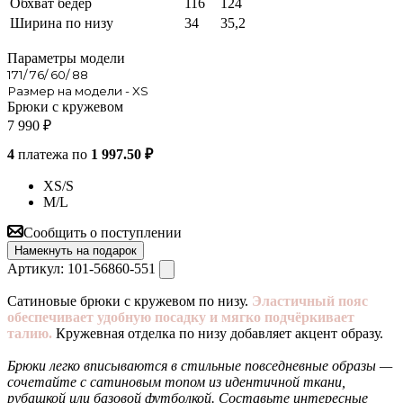
Обхват бедер
116
124
Ширина по низу
34
35,2
Параметры модели
171/ 76/ 60/ 88
Размер на модели - XS
Брюки с кружевом
7 990
₽
4
платежа по
1 997.50 ₽
XS/S
M/L
Сообщить о поступлении
Намекнуть на подарок
Артикул:
101-56860-551
Сатиновые брюки с кружевом по низу.
Эластичный пояс
обеспечивает удобную посадку и мягко подчёркивает
талию.
Кружевная отделка по низу добавляет акцент образу.
Брюки легко вписываются в стильные повседневные образы —
сочетайте с сатиновым топом из идентичной ткани,
рубашкой или базовой футболкой. Составьте интересные