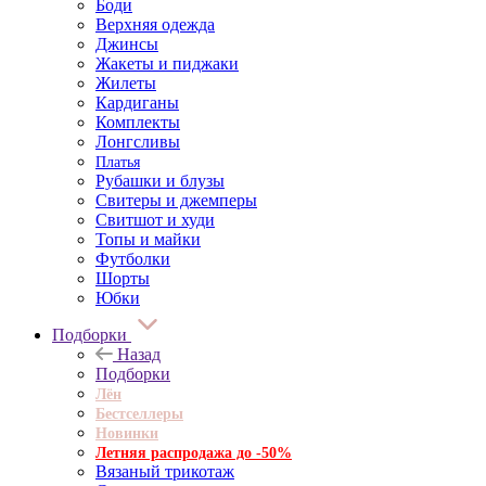
Боди
Верхняя одежда
Джинсы
Жакеты и пиджаки
Жилеты
Кардиганы
Комплекты
Лонгсливы
Платья
Рубашки и блузы
Свитеры и джемперы
Свитшот и худи
Топы и майки
Футболки
Шорты
Юбки
Подборки
Назад
Подборки
Лён
Бестселлеры
Новинки
Летняя распродажа до -50%
Вязаный трикотаж