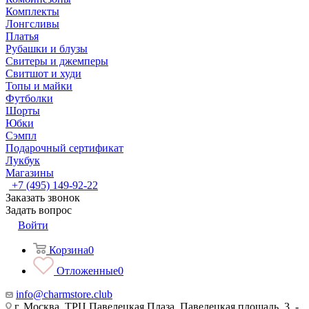
Комплекты
Лонгсливы
Платья
Рубашки и блузы
Свитеры и джемперы
Свитшот и худи
Топы и майки
Футболки
Шорты
Юбки
Сэмпл
Подарочный сертификат
Лукбук
Магазины
+7 (495) 149-92-22
Заказать звонок
Задать вопрос
Войти
Корзина
0
Отложенные
0
info@charmstore.club
г. Москва, ТРЦ Павелецкая Плаза, Павелецкая площадь, 3, -