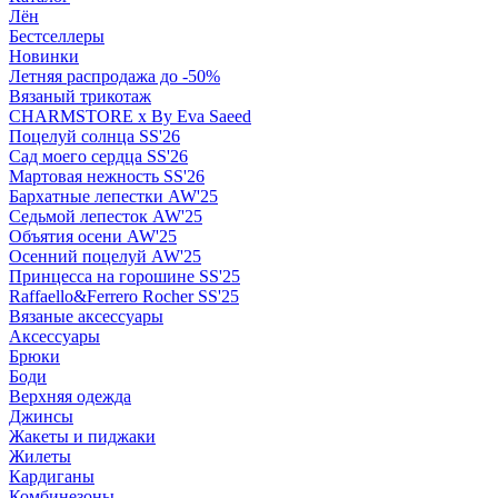
Лён
Бестселлеры
Новинки
Летняя распродажа до -50%
Вязаный трикотаж
CHARMSTORE х By Eva Saeed
Поцелуй солнца SS'26
Сад моего сердца SS'26
Мартовая нежность SS'26
Бархатные лепестки AW'25
Седьмой лепесток AW'25
Объятия осени AW'25
Осенний поцелуй AW'25
Принцесса на горошине SS'25
Raffaello&Ferrero Rocher SS'25
Вязаные аксессуары
Аксессуары
Брюки
Боди
Верхняя одежда
Джинсы
Жакеты и пиджаки
Жилеты
Кардиганы
Комбинезоны