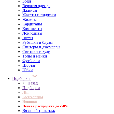
Боди
Верхняя одежда
Джинсы
Жакеты и пиджаки
Жилеты
Кардиганы
Комплекты
Лонгсливы
Платья
Рубашки и блузы
Свитеры и джемперы
Свитшот и худи
Топы и майки
Футболки
Шорты
Юбки
Подборки
Назад
Подборки
Лён
Бестселлеры
Новинки
Летняя распродажа до -50%
Вязаный трикотаж