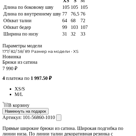
XS
S
M
Длина по боковому шву
105
105
105
Длина по внутреннему шву
77
76,5
76
Обхват талии
64
68
72
Обхват бедер
99
103
107
Ширина по низу
31
32
33
Параметры модели
177/ 82/ 58/ 89 Размер на модели - XS
Новинка
Брюки из сатина
7 990
₽
4
платежа по
1 997.50 ₽
XS/S
M/L
В корзину
Намекнуть на подарок
Артикул:
101-56860-1010
Прямые широкие брюки из сатина. Широкая подгибка по
линии низа. По линии талии декоративная резинка с