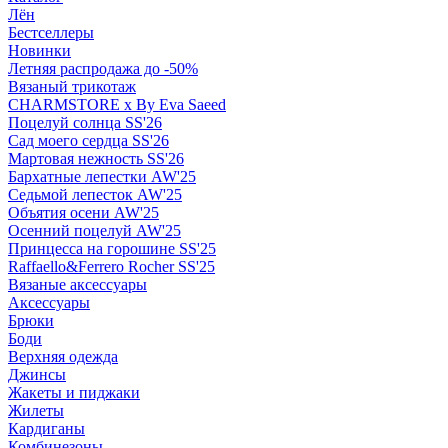
Лён
Бестселлеры
Новинки
Летняя распродажа до -50%
Вязаный трикотаж
CHARMSTORE х By Eva Saeed
Поцелуй солнца SS'26
Сад моего сердца SS'26
Мартовая нежность SS'26
Бархатные лепестки AW'25
Седьмой лепесток AW'25
Объятия осени AW'25
Осенний поцелуй AW'25
Принцесса на горошине SS'25
Raffaello&Ferrero Rocher SS'25
Вязаные аксессуары
Аксессуары
Брюки
Боди
Верхняя одежда
Джинсы
Жакеты и пиджаки
Жилеты
Кардиганы
Комбинезоны