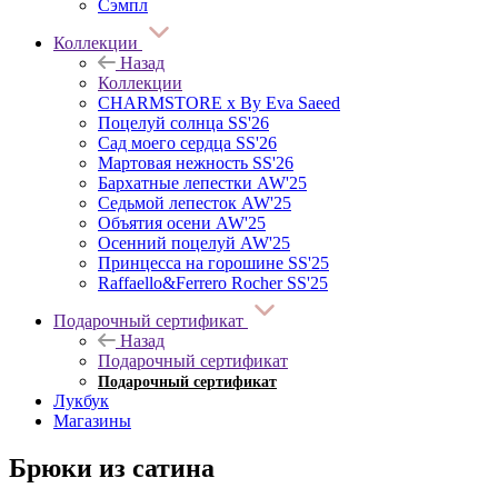
Сэмпл
Коллекции
Назад
Коллекции
CHARMSTORE х By Eva Saeed
Поцелуй солнца SS'26
Сад моего сердца SS'26
Мартовая нежность SS'26
Бархатные лепестки AW'25
Седьмой лепесток AW'25
Объятия осени AW'25
Осенний поцелуй AW'25
Принцесса на горошине SS'25
Raffaello&Ferrero Rocher SS'25
Подарочный сертификат
Назад
Подарочный сертификат
Подарочный сертификат
Лукбук
Магазины
Брюки из сатина