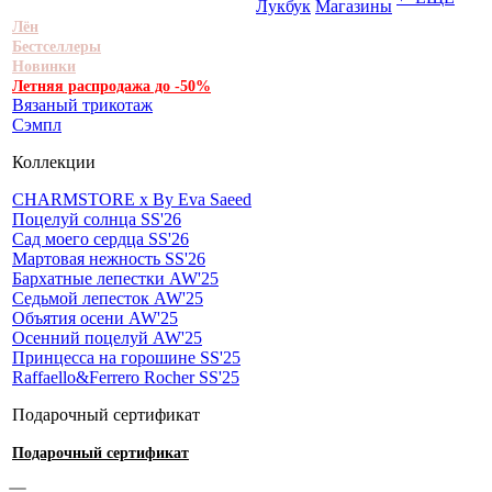
Лукбук
Магазины
Лён
Бестселлеры
Новинки
Летняя распродажа до -50%
Вязаный трикотаж
Сэмпл
Коллекции
CHARMSTORE х By Eva Saeed
Поцелуй солнца SS'26
Сад моего сердца SS'26
Мартовая нежность SS'26
Бархатные лепестки AW'25
Седьмой лепесток AW'25
Объятия осени AW'25
Осенний поцелуй AW'25
Принцесса на горошине SS'25
Raffaello&Ferrero Rocher SS'25
Подарочный сертификат
Подарочный сертификат