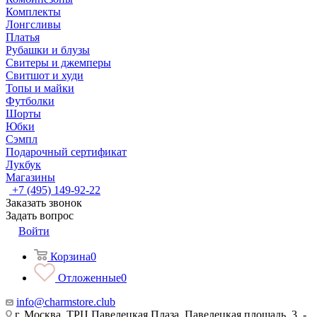
Комплекты
Лонгсливы
Платья
Рубашки и блузы
Свитеры и джемперы
Свитшот и худи
Топы и майки
Футболки
Шорты
Юбки
Сэмпл
Подарочный сертификат
Лукбук
Магазины
+7 (495) 149-92-22
Заказать звонок
Задать вопрос
Войти
Корзина
0
Отложенные
0
info@charmstore.club
г. Москва, ТРЦ Павелецкая Плаза, Павелецкая площадь, 3, -