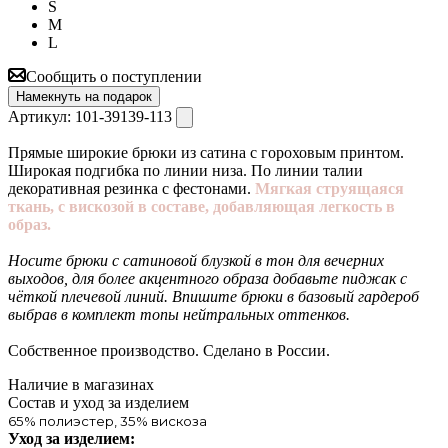
S
M
L
Сообщить о поступлении
Намекнуть на подарок
Артикул:
101-39139-113
Прямые широкие брюки из сатина с гороховым принтом.
Широкая подгибка по линии низа. По линии талии
декоративная резинка с фестонами.
Мягкая струящаяся
ткань, с вискозой в составе, добавляющая легкость в
образ.
Носите брюки с сатиновой блузкой в тон для вечерних
выходов, для более акцентного образа добавьте пиджак с
чёткой плечевой линий. Впишите брюки в базовый гардероб
выбрав в комплект топы нейтральных оттенков.
Собственное производство. Сделано в России.
Наличие в магазинах
Состав и уход за изделием
65% полиэстер, 35% вискоза
Уход за изделием: