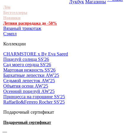
Лукбук
Магазины
Лён
Бестселлеры
Новинки
Летняя распродажа до -50%
Вязаный трикотаж
Сэмпл
Коллекции
CHARMSTORE х By Eva Saeed
Поцелуй солнца SS'26
Сад моего сердца SS'26
Мартовая нежность SS'26
Бархатные лепестки AW'25
Седьмой лепесток AW'25
Объятия осени AW'25
Осенний поцелуй AW'25
Принцесса на горошине SS'25
Raffaello&Ferrero Rocher SS'25
Подарочный сертификат
Подарочный сертификат