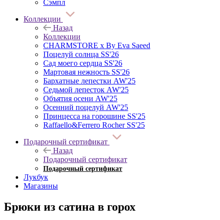
Сэмпл
Коллекции
Назад
Коллекции
CHARMSTORE х By Eva Saeed
Поцелуй солнца SS'26
Сад моего сердца SS'26
Мартовая нежность SS'26
Бархатные лепестки AW'25
Седьмой лепесток AW'25
Объятия осени AW'25
Осенний поцелуй AW'25
Принцесса на горошине SS'25
Raffaello&Ferrero Rocher SS'25
Подарочный сертификат
Назад
Подарочный сертификат
Подарочный сертификат
Лукбук
Магазины
Брюки из сатина в горох