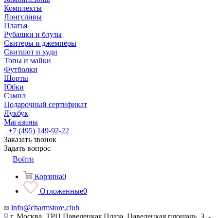
Комплекты
Лонгсливы
Платья
Рубашки и блузы
Свитеры и джемперы
Свитшот и худи
Топы и майки
Футболки
Шорты
Юбки
Сэмпл
Подарочный сертификат
Лукбук
Магазины
+7 (495) 149-92-22
Заказать звонок
Задать вопрос
Войти
Корзина
0
Отложенные
0
info@charmstore.club
г. Москва, ТРЦ Павелецкая Плаза, Павелецкая площадь, 3, -