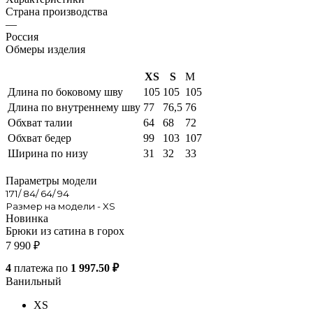
Страна производства
—
Россия
Обмеры изделия
XS
S
M
Длина по боковому шву
105
105
105
Длина по внутреннему шву
77
76,5
76
Обхват талии
64
68
72
Обхват бедер
99
103
107
Ширина по низу
31
32
33
Параметры модели
171/ 84/ 64/ 94
Размер на модели - XS
Новинка
Брюки из сатина в горох
7 990
₽
4
платежа по
1 997.50 ₽
Ванильный
XS