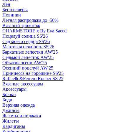
Лён
Бестселлеры
Новинки
Летняя распродажа до -50%
Вязаный трикотаж
CHARMSTORE х By Eva Saeed
Поцелуй солнца SS'26
Сад моего сердца SS'26
Мартовая нежность SS'26
Бархатные лепестки AW'25
Седьмой лепесток AW'25
Объятия осени AW'25
Осенний поцелуй AW'25
Принцесса на горошине SS'25
Raffaello&Ferrero Rocher SS'25
Вязаные аксессуары
Аксессуары
Брюки
Боди
Верхняя одежда
Джинсы
Жакеты и пиджаки
Жилеты
Кардиганы
Комбинезоны