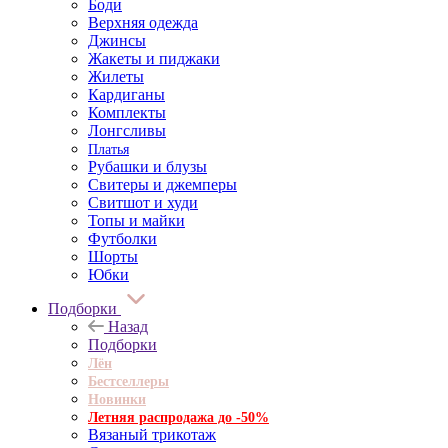
Боди
Верхняя одежда
Джинсы
Жакеты и пиджаки
Жилеты
Кардиганы
Комплекты
Лонгсливы
Платья
Рубашки и блузы
Свитеры и джемперы
Свитшот и худи
Топы и майки
Футболки
Шорты
Юбки
Подборки
Назад
Подборки
Лён
Бестселлеры
Новинки
Летняя распродажа до -50%
Вязаный трикотаж