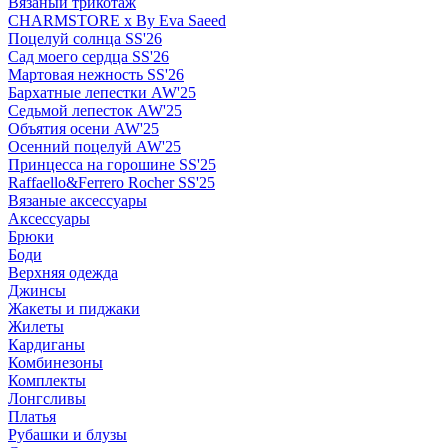
Вязаный трикотаж
CHARMSTORE х By Eva Saeed
Поцелуй солнца SS'26
Сад моего сердца SS'26
Мартовая нежность SS'26
Бархатные лепестки AW'25
Седьмой лепесток AW'25
Объятия осени AW'25
Осенний поцелуй AW'25
Принцесса на горошине SS'25
Raffaello&Ferrero Rocher SS'25
Вязаные аксессуары
Аксессуары
Брюки
Боди
Верхняя одежда
Джинсы
Жакеты и пиджаки
Жилеты
Кардиганы
Комбинезоны
Комплекты
Лонгсливы
Платья
Рубашки и блузы