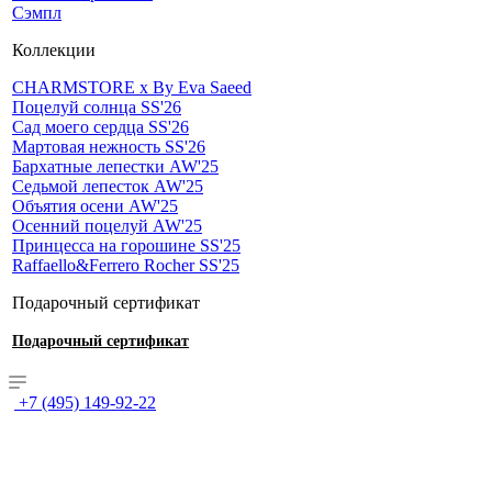
Сэмпл
Коллекции
CHARMSTORE х By Eva Saeed
Поцелуй солнца SS'26
Сад моего сердца SS'26
Мартовая нежность SS'26
Бархатные лепестки AW'25
Седьмой лепесток AW'25
Объятия осени AW'25
Осенний поцелуй AW'25
Принцесса на горошине SS'25
Raffaello&Ferrero Rocher SS'25
Подарочный сертификат
Подарочный сертификат
+7 (495) 149-92-22