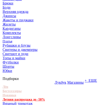
Брюки
Боди
Верхняя одежда
Джинсы
Жакеты и пиджаки
Жилеты
Кардиганы
Комплекты
Лонгсливы
Платья
Рубашки и блузы
Свитеры и джемперы
Свитшот и худи
Топы и майки
Футболки
Шорты
Юбки
Подборки
+ ЕЩЕ
Лукбук
Магазины
Лён
Бестселлеры
Новинки
Летняя распродажа до -50%
Вязаный трикотаж