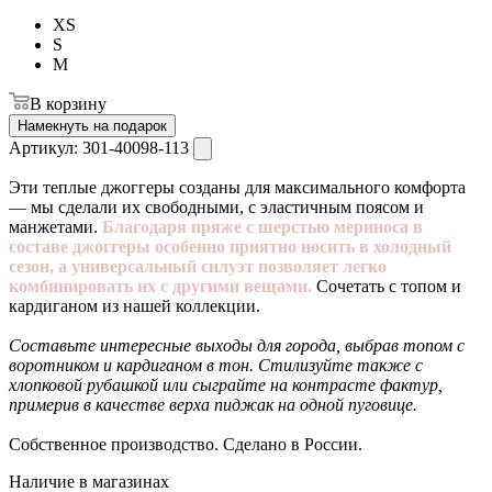
XS
S
M
В корзину
Намекнуть на подарок
Артикул:
301-40098-113
Эти теплые джоггеры созданы для максимального комфорта
— мы сделали их свободными, с эластичным поясом и
манжетами.
Благодаря пряже с шерстью мериноса в
составе джоггеры особенно приятно носить в холодный
сезон, а универсальный силуэт позволяет легко
комбинировать их с другими вещами.
Сочетать с топом и
кардиганом из нашей коллекции.
Составьте интересные выходы для города, выбрав топом с
воротником и кардиганом в тон. Стилизуйте также с
хлопковой рубашкой или сыграйте на контрасте фактур,
примерив в качестве верха пиджак на одной пуговице.
Собственное производство. Сделано в России.
Наличие в магазинах