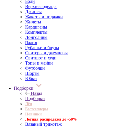
Боди
Верхняя одежда
Джинсы
Жакеты и пиджаки
Жилеты
Кардиганы
Комплекты
Лонгсливы
Платья
Рубашки и блузы
Свитеры и джемперы
Свитшот и худи
Топы и майки
Футболки
Шорты
Юбки
Подборки
Назад
Подборки
Лён
Бестселлеры
Новинки
Летняя распродажа до -50%
Вязаный трикотаж