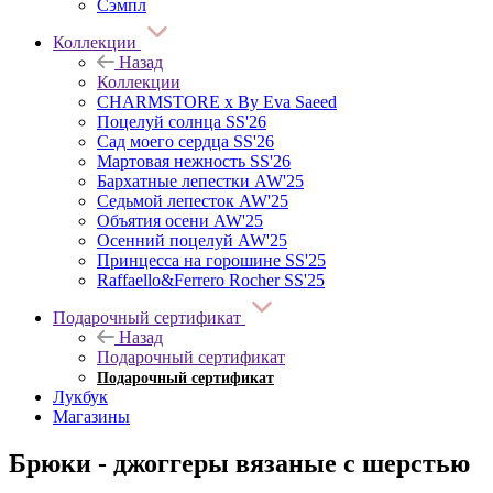
Сэмпл
Коллекции
Назад
Коллекции
CHARMSTORE х By Eva Saeed
Поцелуй солнца SS'26
Сад моего сердца SS'26
Мартовая нежность SS'26
Бархатные лепестки AW'25
Седьмой лепесток AW'25
Объятия осени AW'25
Осенний поцелуй AW'25
Принцесса на горошине SS'25
Raffaello&Ferrero Rocher SS'25
Подарочный сертификат
Назад
Подарочный сертификат
Подарочный сертификат
Лукбук
Магазины
Брюки - джоггеры вязаные с шерстью