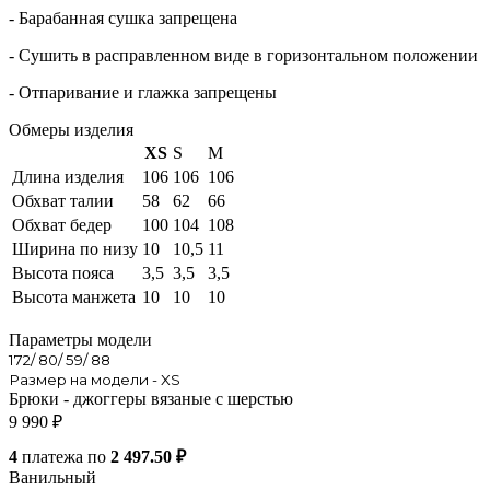
- Барабанная сушка запрещена
- Сушить в расправленном виде в горизонтальном положении
- Отпаривание и глажка запрещены
Обмеры изделия
XS
S
M
Длина изделия
106
106
106
Обхват талии
58
62
66
Обхват бедер
100
104
108
Ширина по низу
10
10,5
11
Высота пояса
3,5
3,5
3,5
Высота манжета
10
10
10
Параметры модели
172/ 80/ 59/ 88
Размер на модели - XS
Брюки - джоггеры вязаные с шерстью
9 990
₽
4
платежа по
2 497.50 ₽
Ванильный