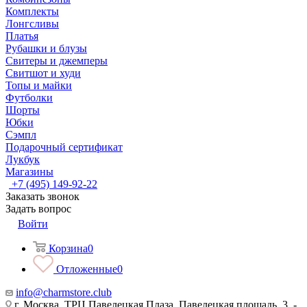
Комплекты
Лонгсливы
Платья
Рубашки и блузы
Свитеры и джемперы
Свитшот и худи
Топы и майки
Футболки
Шорты
Юбки
Сэмпл
Подарочный сертификат
Лукбук
Магазины
+7 (495) 149-92-22
Заказать звонок
Задать вопрос
Войти
Корзина
0
Отложенные
0
info@charmstore.club
г. Москва, ТРЦ Павелецкая Плаза, Павелецкая площадь, 3, -