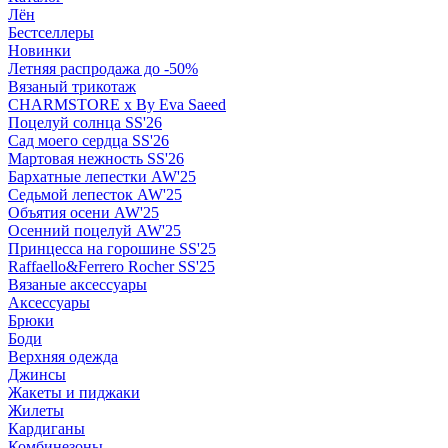
Лён
Бестселлеры
Новинки
Летняя распродажа до -50%
Вязаный трикотаж
CHARMSTORE х By Eva Saeed
Поцелуй солнца SS'26
Сад моего сердца SS'26
Мартовая нежность SS'26
Бархатные лепестки AW'25
Седьмой лепесток AW'25
Объятия осени AW'25
Осенний поцелуй AW'25
Принцесса на горошине SS'25
Raffaello&Ferrero Rocher SS'25
Вязаные аксессуары
Аксессуары
Брюки
Боди
Верхняя одежда
Джинсы
Жакеты и пиджаки
Жилеты
Кардиганы
Комбинезоны