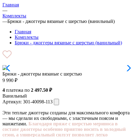
Главная
—
Комплекты
—
Брюки - джоггеры вязаные с шерстью (ванильный)
Главная
Комплекты
Брюки - джоггеры вязаные с шерстью (ванильный)
Брюки - джоггеры вязаные с шерстью
9 990
₽
4
платежа по
2 497.50 ₽
Ванильный
Артикул:
301-40098-113
Эти теплые джоггеры созданы для максимального комфорта
— мы сделали их свободными, с эластичным поясом и
манжетами.
Благодаря пряже с шерстью мериноса в
составе джоггеры особенно приятно носить в холодный
сезон, а универсальный силуэт позволяет легко