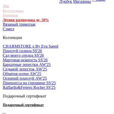
Лукбук
Магазины
Лён
Бестселлеры
Новинки
Летняя распродажа до -50%
Вязаный трикотаж
Сэмпл
Коллекции
CHARMSTORE х By Eva Saeed
Поцелуй солнца SS'26
Сад моего сердца SS'26
Мартовая нежность SS'26
Бархатные лепестки AW'25
Седьмой лепесток AW'25
Объятия осени AW'25
Осенний поцелуй AW'25
Принцесса на горошине SS'25
Raffaello&Ferrero Rocher SS'25
Подарочный сертификат
Подарочный сертификат