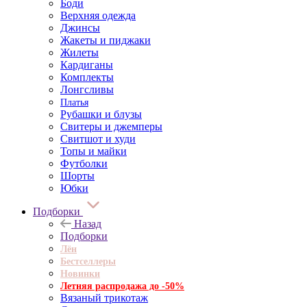
Боди
Верхняя одежда
Джинсы
Жакеты и пиджаки
Жилеты
Кардиганы
Комплекты
Лонгсливы
Платья
Рубашки и блузы
Свитеры и джемперы
Свитшот и худи
Топы и майки
Футболки
Шорты
Юбки
Подборки
Назад
Подборки
Лён
Бестселлеры
Новинки
Летняя распродажа до -50%
Вязаный трикотаж