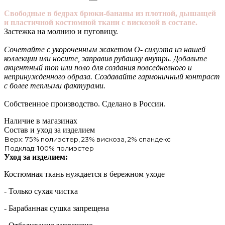
Свободные в бедрах брюки-бананы из плотной, дышащей
и пластичной костюмной ткани с вискозой в составе.
Застежка на молнию и пуговицу.
Сочетайте с укороченным жакетом О- силуэта из нашей
коллекции или носите, заправив рубашку внутрь. Добавьте
акцентный топ или поло для создания повседневного и
непринужденного образа. Создавайте гармоничный контраст
с более теплыми фактурами.
Собственное производство. Сделано в России.
Наличие в магазинах
Состав и уход за изделием
Верх: 75% полиэстер, 23% вискоза, 2% спандекс
Подклад: 100% полиэстер
Уход за изделием:
Костюмная ткань нуждается в бережном уходе
- Только сухая чистка
- Барабанная сушка запрещена