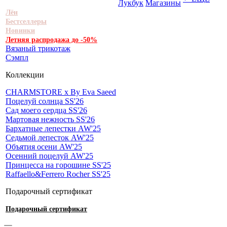
Лукбук
Магазины
Лён
Бестселлеры
Новинки
Летняя распродажа до -50%
Вязаный трикотаж
Сэмпл
Коллекции
CHARMSTORE х By Eva Saeed
Поцелуй солнца SS'26
Сад моего сердца SS'26
Мартовая нежность SS'26
Бархатные лепестки AW'25
Седьмой лепесток AW'25
Объятия осени AW'25
Осенний поцелуй AW'25
Принцесса на горошине SS'25
Raffaello&Ferrero Rocher SS'25
Подарочный сертификат
Подарочный сертификат