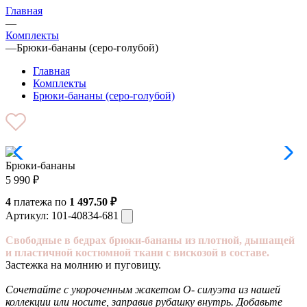
Главная
—
Комплекты
—
Брюки-бананы (серо-голубой)
Главная
Комплекты
Брюки-бананы (серо-голубой)
Брюки-бананы
5 990
₽
4
платежа по
1 497.50 ₽
Артикул:
101-40834-681
Свободные в бедрах брюки-бананы из плотной, дышащей
и пластичной костюмной ткани с вискозой в составе.
Застежка на молнию и пуговицу.
Сочетайте с укороченным жакетом О- силуэта из нашей
коллекции или носите, заправив рубашку внутрь. Добавьте