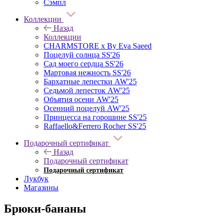
Сэмпл
Коллекции
Назад
Коллекции
CHARMSTORE х By Eva Saeed
Поцелуй солнца SS'26
Сад моего сердца SS'26
Мартовая нежность SS'26
Бархатные лепестки AW'25
Седьмой лепесток AW'25
Объятия осени AW'25
Осенний поцелуй AW'25
Принцесса на горошине SS'25
Raffaello&Ferrero Rocher SS'25
Подарочный сертификат
Назад
Подарочный сертификат
Подарочный сертификат
Лукбук
Магазины
Брюки-бананы