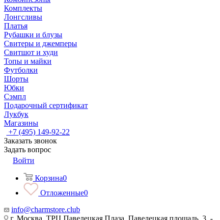
Комплекты
Лонгсливы
Платья
Рубашки и блузы
Свитеры и джемперы
Свитшот и худи
Топы и майки
Футболки
Шорты
Юбки
Сэмпл
Подарочный сертификат
Лукбук
Магазины
+7 (495) 149-92-22
Заказать звонок
Задать вопрос
Войти
Корзина
0
Отложенные
0
info@charmstore.club
г. Москва, ТРЦ Павелецкая Плаза, Павелецкая площадь, 3, -