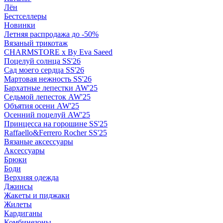
Лён
Бестселлеры
Новинки
Летняя распродажа до -50%
Вязаный трикотаж
CHARMSTORE х By Eva Saeed
Поцелуй солнца SS'26
Сад моего сердца SS'26
Мартовая нежность SS'26
Бархатные лепестки AW'25
Седьмой лепесток AW'25
Объятия осени AW'25
Осенний поцелуй AW'25
Принцесса на горошине SS'25
Raffaello&Ferrero Rocher SS'25
Вязаные аксессуары
Аксессуары
Брюки
Боди
Верхняя одежда
Джинсы
Жакеты и пиджаки
Жилеты
Кардиганы
Комбинезоны