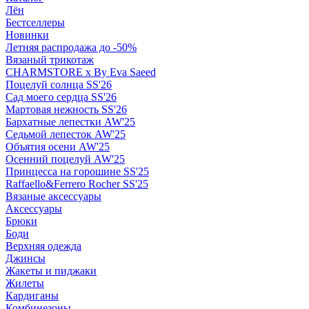
Лён
Бестселлеры
Новинки
Летняя распродажа до -50%
Вязаный трикотаж
CHARMSTORE х By Eva Saeed
Поцелуй солнца SS'26
Сад моего сердца SS'26
Мартовая нежность SS'26
Бархатные лепестки AW'25
Седьмой лепесток AW'25
Объятия осени AW'25
Осенний поцелуй AW'25
Принцесса на горошине SS'25
Raffaello&Ferrero Rocher SS'25
Вязаные аксессуары
Аксессуары
Брюки
Боди
Верхняя одежда
Джинсы
Жакеты и пиджаки
Жилеты
Кардиганы
Комбинезоны