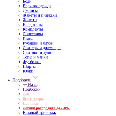
Боди
Верхняя одежда
Джинсы
Жакеты и пиджаки
Жилеты
Кардиганы
Комплекты
Лонгсливы
Платья
Рубашки и блузы
Свитеры и джемперы
Свитшот и худи
Топы и майки
Футболки
Шорты
Юбки
Подборки
Назад
Подборки
Лён
Бестселлеры
Новинки
Летняя распродажа до -50%
Вязаный трикотаж