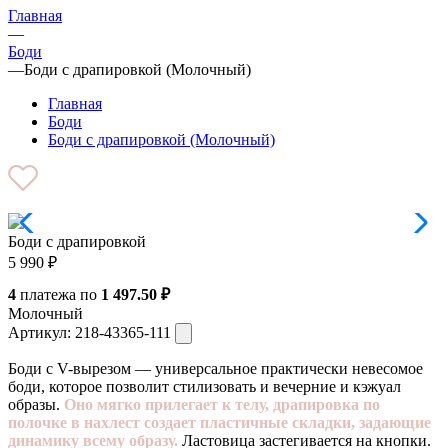
Главная
—
Боди
—
Боди с драпировкой (Молочный)
Главная
Боди
Боди с драпировкой (Молочный)
Боди с драпировкой
5 990
₽
4
платежа по
1 497.50 ₽
Молочный
Артикул:
218-43365-111
Боди с V-вырезом — универсальное практически невесомое
боди, которое позволит стилизовать и вечерние и кэжуал
образы.
Оно мягко прилегает к телу, драпировка по
полочке в нахлест создает пластичные складки, задающие
динамику всему образу.
Ластовица застегивается на кнопки.