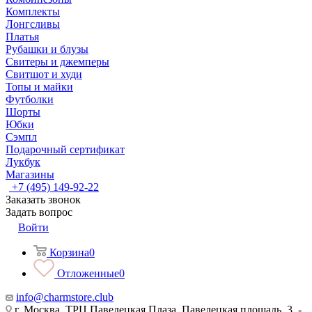
Комплекты
Лонгсливы
Платья
Рубашки и блузы
Свитеры и джемперы
Свитшот и худи
Топы и майки
Футболки
Шорты
Юбки
Сэмпл
Подарочный сертификат
Лукбук
Магазины
+7 (495) 149-92-22
Заказать звонок
Задать вопрос
Войти
Корзина
0
Отложенные
0
info@charmstore.club
г. Москва, ТРЦ Павелецкая Плаза, Павелецкая площадь, 3, -