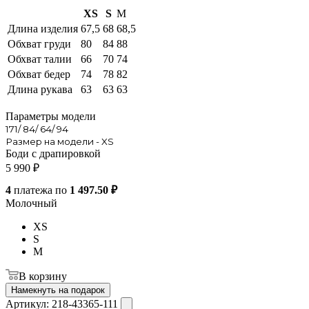
XS
S
M
Длина изделия
67,5
68
68,5
Обхват груди
80
84
88
Обхват талии
66
70
74
Обхват бедер
74
78
82
Длина рукава
63
63
63
Параметры модели
171/ 84/ 64/ 94
Размер на модели - XS
Боди с драпировкой
5 990
₽
4
платежа по
1 497.50 ₽
Молочный
XS
S
M
В корзину
Намекнуть на подарок
Артикул:
218-43365-111