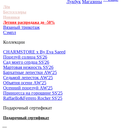
Лукбук
Магазины
Лён
Бестселлеры
Новинки
Летняя распродажа до -50%
Вязаный трикотаж
Сэмпл
Коллекции
CHARMSTORE х By Eva Saeed
Поцелуй солнца SS'26
Сад моего сердца SS'26
Мартовая нежность SS'26
Бархатные лепестки AW'25
Седьмой лепесток AW'25
Объятия осени AW'25
Осенний поцелуй AW'25
Принцесса на горошине SS'25
Raffaello&Ferrero Rocher SS'25
Подарочный сертификат
Подарочный сертификат