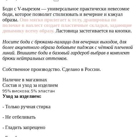
Боди с V-вырезом — универсальное практически невесомое
боди, которое позволит стилизовать и вечерние и кэжуал
образы.
Оно мягко прилегает к телу, драпировка по
полочке в нахлест создает пластичные складки, задающие
динамику всему образу.
Ластовица застегивается на кнопки.
Носите боди с брюками-палаццо для вечерних выходов, для
более акцентного образа добавьте пиджак с чёткой плечевой
линий. Впишите боди в базовый гардероб выбрав в комплект
брюки нейтральных оттенков.
Собственное производство. Сделано в России.
Наличие в магазинах
Состав и уход за изделием
95% вискоза; 5% эластан
Уход за изделием:
- Только ручная стирка
- Не отбеливать
- Гладить запрещено