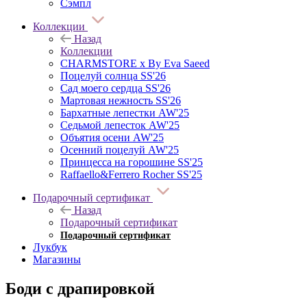
Сэмпл
Коллекции
Назад
Коллекции
CHARMSTORE х By Eva Saeed
Поцелуй солнца SS'26
Сад моего сердца SS'26
Мартовая нежность SS'26
Бархатные лепестки AW'25
Седьмой лепесток AW'25
Объятия осени AW'25
Осенний поцелуй AW'25
Принцесса на горошине SS'25
Raffaello&Ferrero Rocher SS'25
Подарочный сертификат
Назад
Подарочный сертификат
Подарочный сертификат
Лукбук
Магазины
Боди с драпировкой