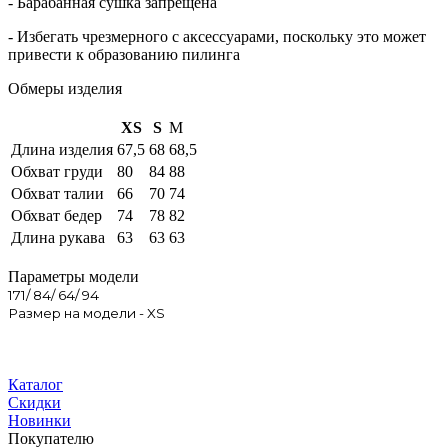
- Барабанная сушка запрещена
- Избегать чрезмерного c аксессуарами, поскольку это может
привести к образованию пилинга
Обмеры изделия
XS
S
M
Длина изделия
67,5
68
68,5
Обхват груди
80
84
88
Обхват талии
66
70
74
Обхват бедер
74
78
82
Длина рукава
63
63
63
Параметры модели
171/ 84/ 64/ 94
Размер на модели - XS
Каталог
Скидки
Новинки
Покупателю