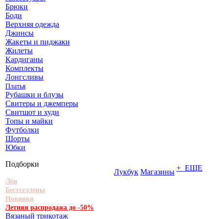
Брюки
Боди
Верхняя одежда
Джинсы
Жакеты и пиджаки
Жилеты
Кардиганы
Комплекты
Лонгсливы
Платья
Рубашки и блузы
Свитеры и джемперы
Свитшот и худи
Топы и майки
Футболки
Шорты
Юбки
Подборки
+ ЕЩЕ
Лукбук
Магазины
Лён
Бестселлеры
Новинки
Летняя распродажа до -50%
Вязаный трикотаж