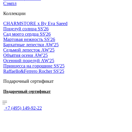
Сэмпл
Коллекции
CHARMSTORE х By Eva Saeed
Поцелуй солнца SS'26
Сад моего сердца SS'26
Мартовая нежность SS'26
Бархатные лепестки AW'25
Седьмой лепесток AW'25
Объятия осени AW'25
Осенний поцелуй AW'25
Принцесса на горошине SS'25
Raffaello&Ferrero Rocher SS'25
Подарочный сертификат
Подарочный сертификат
+7 (495) 149-92-22