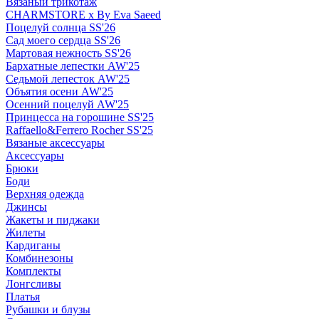
Вязаный трикотаж
CHARMSTORE х By Eva Saeed
Поцелуй солнца SS'26
Сад моего сердца SS'26
Мартовая нежность SS'26
Бархатные лепестки AW'25
Седьмой лепесток AW'25
Объятия осени AW'25
Осенний поцелуй AW'25
Принцесса на горошине SS'25
Raffaello&Ferrero Rocher SS'25
Вязаные аксессуары
Аксессуары
Брюки
Боди
Верхняя одежда
Джинсы
Жакеты и пиджаки
Жилеты
Кардиганы
Комбинезоны
Комплекты
Лонгсливы
Платья
Рубашки и блузы