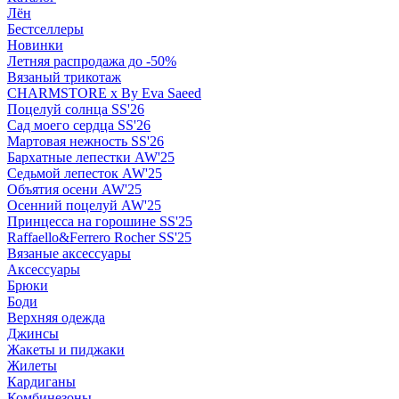
Лён
Бестселлеры
Новинки
Летняя распродажа до -50%
Вязаный трикотаж
CHARMSTORE х By Eva Saeed
Поцелуй солнца SS'26
Сад моего сердца SS'26
Мартовая нежность SS'26
Бархатные лепестки AW'25
Седьмой лепесток AW'25
Объятия осени AW'25
Осенний поцелуй AW'25
Принцесса на горошине SS'25
Raffaello&Ferrero Rocher SS'25
Вязаные аксессуары
Аксессуары
Брюки
Боди
Верхняя одежда
Джинсы
Жакеты и пиджаки
Жилеты
Кардиганы
Комбинезоны