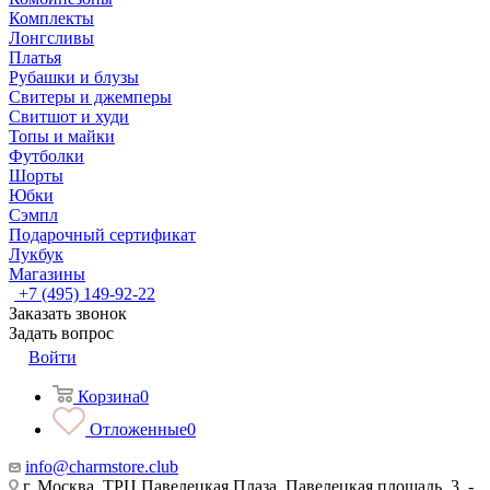
Комплекты
Лонгсливы
Платья
Рубашки и блузы
Свитеры и джемперы
Свитшот и худи
Топы и майки
Футболки
Шорты
Юбки
Сэмпл
Подарочный сертификат
Лукбук
Магазины
+7 (495) 149-92-22
Заказать звонок
Задать вопрос
Войти
Корзина
0
Отложенные
0
info@charmstore.club
г. Москва, ТРЦ Павелецкая Плаза, Павелецкая площадь, 3, -