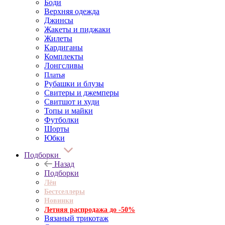
Боди
Верхняя одежда
Джинсы
Жакеты и пиджаки
Жилеты
Кардиганы
Комплекты
Лонгсливы
Платья
Рубашки и блузы
Свитеры и джемперы
Свитшот и худи
Топы и майки
Футболки
Шорты
Юбки
Подборки
Назад
Подборки
Лён
Бестселлеры
Новинки
Летняя распродажа до -50%
Вязаный трикотаж