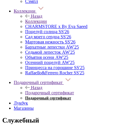
Сэмпл
Коллекции
Назад
Коллекции
CHARMSTORE х By Eva Saeed
Поцелуй солнца SS'26
Сад моего сердца SS'26
Мартовая нежность SS'26
Бархатные лепестки AW'25
Седьмой лепесток AW'25
Объятия осени AW'25
Осенний поцелуй AW'25
Принцесса на горошине SS'25
Raffaello&Ferrero Rocher SS'25
Подарочный сертификат
Назад
Подарочный сертификат
Подарочный сертификат
Лукбук
Магазины
Служебный