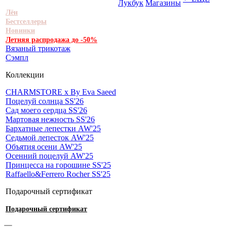
Лукбук
Магазины
Лён
Бестселлеры
Новинки
Летняя распродажа до -50%
Вязаный трикотаж
Сэмпл
Коллекции
CHARMSTORE х By Eva Saeed
Поцелуй солнца SS'26
Сад моего сердца SS'26
Мартовая нежность SS'26
Бархатные лепестки AW'25
Седьмой лепесток AW'25
Объятия осени AW'25
Осенний поцелуй AW'25
Принцесса на горошине SS'25
Raffaello&Ferrero Rocher SS'25
Подарочный сертификат
Подарочный сертификат