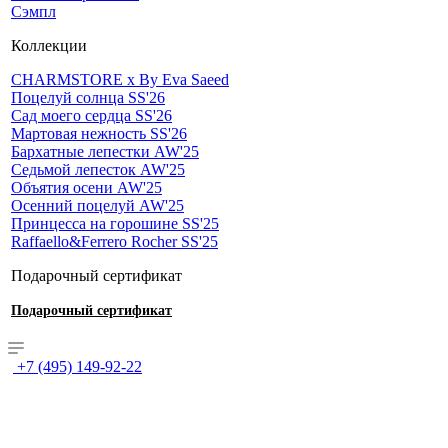
Сэмпл
Коллекции
CHARMSTORE х By Eva Saeed
Поцелуй солнца SS'26
Сад моего сердца SS'26
Мартовая нежность SS'26
Бархатные лепестки AW'25
Седьмой лепесток AW'25
Объятия осени AW'25
Осенний поцелуй AW'25
Принцесса на горошине SS'25
Raffaello&Ferrero Rocher SS'25
Подарочный сертификат
Подарочный сертификат
+7 (495) 149-92-22