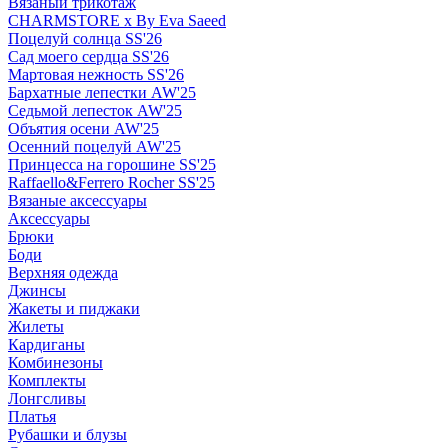
Вязаный трикотаж
CHARMSTORE х By Eva Saeed
Поцелуй солнца SS'26
Сад моего сердца SS'26
Мартовая нежность SS'26
Бархатные лепестки AW'25
Седьмой лепесток AW'25
Объятия осени AW'25
Осенний поцелуй AW'25
Принцесса на горошине SS'25
Raffaello&Ferrero Rocher SS'25
Вязаные аксессуары
Аксессуары
Брюки
Боди
Верхняя одежда
Джинсы
Жакеты и пиджаки
Жилеты
Кардиганы
Комбинезоны
Комплекты
Лонгсливы
Платья
Рубашки и блузы