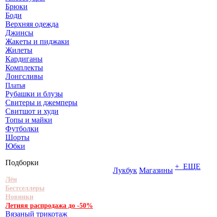
Брюки
Боди
Верхняя одежда
Джинсы
Жакеты и пиджаки
Жилеты
Кардиганы
Комплекты
Лонгсливы
Платья
Рубашки и блузы
Свитеры и джемперы
Свитшот и худи
Топы и майки
Футболки
Шорты
Юбки
Подборки
+ ЕЩЕ
Лукбук
Магазины
Лён
Бестселлеры
Новинки
Летняя распродажа до -50%
Вязаный трикотаж