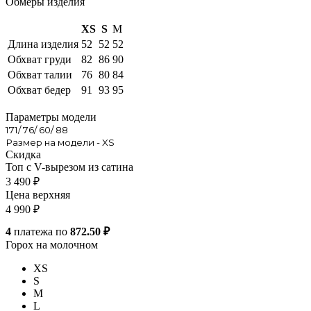
Обмеры изделия
XS
S
M
Длина изделия
52
52
52
Обхват груди
82
86
90
Обхват талии
76
80
84
Обхват бедер
91
93
95
Параметры модели
171/ 76/ 60/ 88
Размер на модели - XS
Скидка
Топ с V-вырезом из сатина
3 490
₽
Цена верхняя
4 990
₽
4
платежа по
872.50 ₽
Горох на молочном
XS
S
M
L