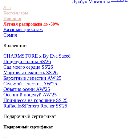
Лукбук
Магазины
Лён
Бестселлеры
Новинки
Летняя распродажа до -50%
Вязаный трикотаж
Сэмпл
Коллекции
CHARMSTORE х By Eva Saeed
Поцелуй солнца SS'26
Сад моего сердца SS'26
Мартовая нежность SS'26
Бархатные лепестки AW'25
Седьмой лепесток AW'25
Объятия осени AW'25
Осенний поцелуй AW'25
Принцесса на горошине SS'25
Raffaello&Ferrero Rocher SS'25
Подарочный сертификат
Подарочный сертификат