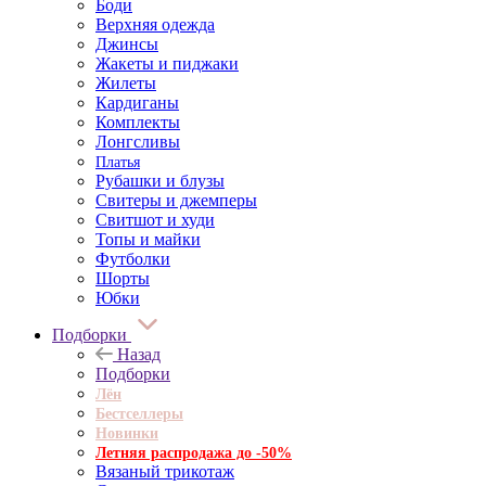
Боди
Верхняя одежда
Джинсы
Жакеты и пиджаки
Жилеты
Кардиганы
Комплекты
Лонгсливы
Платья
Рубашки и блузы
Свитеры и джемперы
Свитшот и худи
Топы и майки
Футболки
Шорты
Юбки
Подборки
Назад
Подборки
Лён
Бестселлеры
Новинки
Летняя распродажа до -50%
Вязаный трикотаж