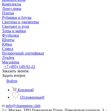
Комплекты
Лонгсливы
Платья
Рубашки и блузы
Свитеры и джемперы
Свитшот и худи
Топы и майки
Футболки
Шорты
Юбки
Сэмпл
Подарочный сертификат
Лукбук
Магазины
+7 (495) 149-92-22
Заказать звонок
Задать вопрос
Войти
Корзина
0
Отложенные
0
info@charmstore.club
г. Москва, ТРЦ Павелецкая Плаза, Павелецкая площадь, 3, -