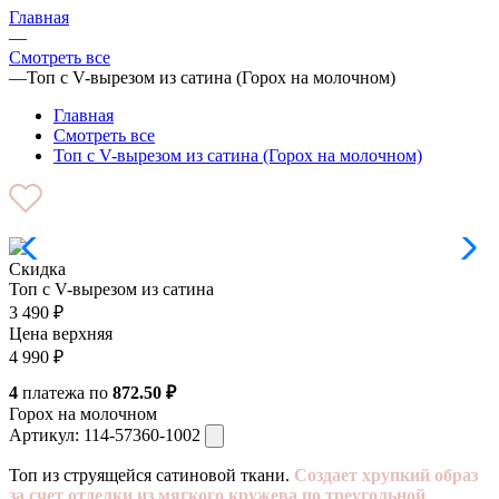
Главная
—
Смотреть все
—
Топ с V-вырезом из сатина (Горох на молочном)
Главная
Смотреть все
Топ с V-вырезом из сатина (Горох на молочном)
Скидка
Топ с V-вырезом из сатина
3 490
₽
Цена верхняя
4 990
₽
4
платежа по
872.50 ₽
Горох на молочном
Артикул:
114-57360-1002
Топ из струящейся сатиновой ткани.
Создает хрупкий образ
за счет отделки из мягкого кружева по треугольной