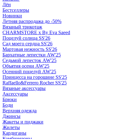
Лён
Бестселлеры
Новинки
Летняя распродажа до -50%
Вязаный трикотаж
CHARMSTORE х By Eva Saeed
Поцелуй солнца SS'26
Сад моего сердца SS'26
Мартовая нежность SS'26
Бархатные лепестки AW'25
Седьмой лепесток AW'25
Объятия осени AW'25
Осенний поцелуй AW'25
Принцесса на горошине SS'25
Raffaello&Ferrero Rocher SS'25
Вязаные аксессуары
Аксессуары
Брюки
Боди
Верхняя одежда
Джинсы
Жакеты и пиджаки
Жилеты
Кардиганы
Комбинезоны