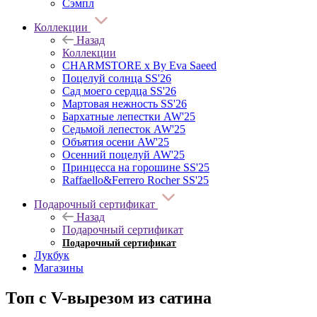
Сэмпл
Коллекции
Назад
Коллекции
CHARMSTORE х By Eva Saeed
Поцелуй солнца SS'26
Сад моего сердца SS'26
Мартовая нежность SS'26
Бархатные лепестки AW'25
Седьмой лепесток AW'25
Объятия осени AW'25
Осенний поцелуй AW'25
Принцесса на горошине SS'25
Raffaello&Ferrero Rocher SS'25
Подарочный сертификат
Назад
Подарочный сертификат
Подарочный сертификат
Лукбук
Магазины
Топ с V-вырезом из сатина