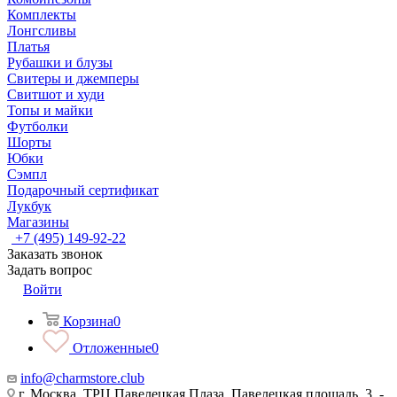
Комплекты
Лонгсливы
Платья
Рубашки и блузы
Свитеры и джемперы
Свитшот и худи
Топы и майки
Футболки
Шорты
Юбки
Сэмпл
Подарочный сертификат
Лукбук
Магазины
+7 (495) 149-92-22
Заказать звонок
Задать вопрос
Войти
Корзина
0
Отложенные
0
info@charmstore.club
г. Москва, ТРЦ Павелецкая Плаза, Павелецкая площадь, 3, -