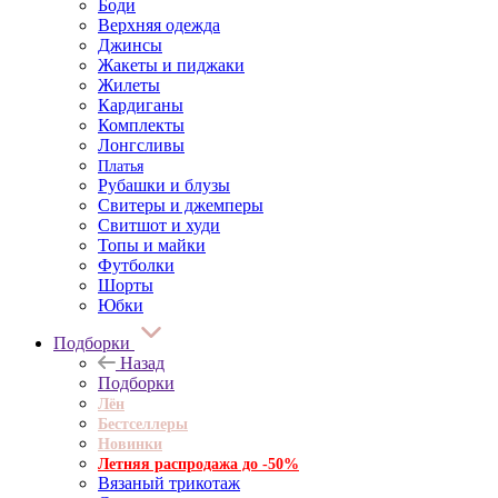
Боди
Верхняя одежда
Джинсы
Жакеты и пиджаки
Жилеты
Кардиганы
Комплекты
Лонгсливы
Платья
Рубашки и блузы
Свитеры и джемперы
Свитшот и худи
Топы и майки
Футболки
Шорты
Юбки
Подборки
Назад
Подборки
Лён
Бестселлеры
Новинки
Летняя распродажа до -50%
Вязаный трикотаж