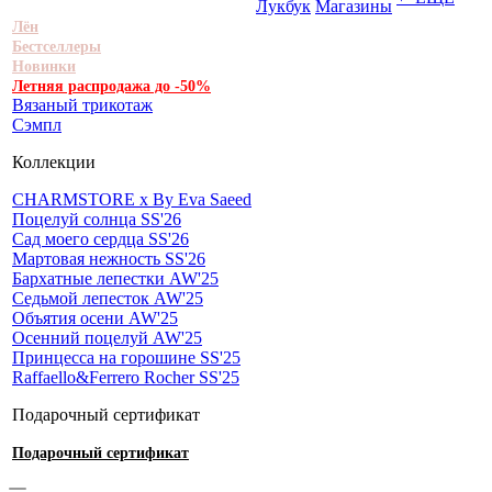
Лукбук
Магазины
Лён
Бестселлеры
Новинки
Летняя распродажа до -50%
Вязаный трикотаж
Сэмпл
Коллекции
CHARMSTORE х By Eva Saeed
Поцелуй солнца SS'26
Сад моего сердца SS'26
Мартовая нежность SS'26
Бархатные лепестки AW'25
Седьмой лепесток AW'25
Объятия осени AW'25
Осенний поцелуй AW'25
Принцесса на горошине SS'25
Raffaello&Ferrero Rocher SS'25
Подарочный сертификат
Подарочный сертификат