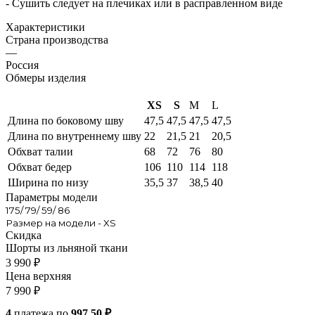
- Сушить следует на плечиках или в расправленном виде
Характеристики
Страна производства
—
Россия
Обмеры изделия
XS
S
M
L
Длина по боковому шву
47,5
47,5
47,5
47,5
Длина по внутреннему шву
22
21,5
21
20,5
Обхват талии
68
72
76
80
Обхват бедер
106
110
114
118
Ширина по низу
35,5
37
38,5
40
Параметры модели
175/ 79/ 59/ 86
Размер на модели - XS
Скидка
Шорты из льняной ткани
3 990
₽
Цена верхняя
7 990
₽
4
платежа по
997.50 ₽