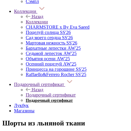
Сэмпл
Коллекции
Назад
Коллекции
CHARMSTORE х By Eva Saeed
Поцелуй солнца SS'26
Сад моего сердца SS'26
Мартовая нежность SS'26
Бархатные лепестки AW'25
Седьмой лепесток AW'25
Объятия осени AW'25
Осенний поцелуй AW'25
Принцесса на горошине SS'25
Raffaello&Ferrero Rocher SS'25
Подарочный сертификат
Назад
Подарочный сертификат
Подарочный сертификат
Лукбук
Магазины
Шорты из льняной ткани