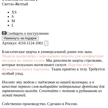
Светло-Желтый
XS
S
M
L
Сообщить о поступлении
Намекнуть на подарок
Артикул:
4110-1124-1001
Классические шорты в универсальной длине изо льна.
Модель выполнена с корсажным поясом для комфортной
посадки на линии талии.
Мы дополнили шорты стрелками,
которые визуально вытягивают силуэт.
Изделие имеет
функциональные карманы.
Ткань приятно к телу. Требуется
особый уход.
Носите эту модель с пиджаком из нашей коллекции, а в
качестве первого слоя выбирайте нейтральные футболки для
гармоничного выхода. Сочетайте с топами и рубашками из
легкий тканей.
Собственно производство. Сделано в России.