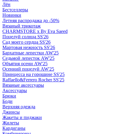
Лён
Бестселлеры
Новинки
Летняя распродажа до -50%
Вязаный трикотаж
CHARMSTORE х By Eva Saeed
Поцелуй солнца SS'26
Сад моего сердца SS'26
Мартовая нежность SS'26
Бархатные лепестки AW'25
Седьмой лепесток AW'25
Объятия осени AW'25
Осенний поцелуй AW'25
Принцесса на горошине SS'25
Raffaello&Ferrero Rocher SS'25
Вязаные аксессуары
Аксессуары
Брюки
Боди
Верхняя одежда
Джинсы
Жакеты и пиджаки
Жилеты
Кардиганы
Комбинезоны